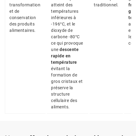
transformation
atteint des
traditionnel.
fra
et de
températures
goû
conservation
inférieures à
tex
des produits
-196°C, et le
ali
alimentaires.
dioxyde de
en 
carbone -80°C
leu
ce qui provoque
con
une
descente
rapide en
température
évitant la
formation de
gros cristaux et
préserve la
structure
cellulaire des
aliments.