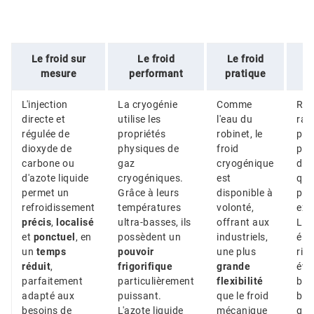
Le froid sur
Le froid
Le froid
L
mesure
performant
pratique
L'injection
La cryogénie
Comme
Ref
directe et
utilise les
l'eau du
rap
régulée de
propriétés
robinet, le
pro
dioxyde de
physiques de
froid
per
carbone ou
gaz
cryogénique
d’o
d'azote liquide
cryogéniques.
est
qua
permet un
Grâce à leurs
disponible à
pro
refroidissement
températures
volonté,
exc
précis
,
localisé
ultra-basses, ils
offrant aux
La 
et
ponctuel
, en
possèdent un
industriels,
éli
un
temps
pouvoir
une plus
ris
réduit
,
frigorifique
grande
évo
parfaitement
particulièrement
flexibilité
bio
adapté aux
puissant.
que le froid
bac
besoins de
L'azote liquide
mécanique
gar