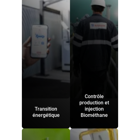
Contrôle
Contrôle de la
production et
Transition
injection
composition du
énergétique
Biométhane
Biogaz et
Biométhane