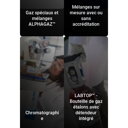
Mélanges sur
L'importance de la
Gaz spéciaux et
mesure avec ou
mélanges
sans
production de
ALPHAGAZ™
accréditation
mélanges gazeux
accrédités
LABTOP™ -
Bouteille de gaz
étalons avec
Chromatographi
détendeur
e
intégré