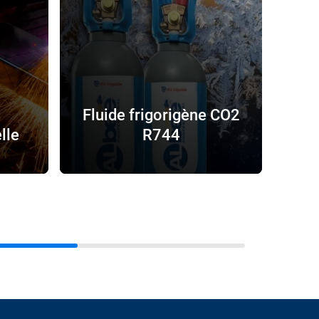
Fluide frigorigène CO2
lle
R744