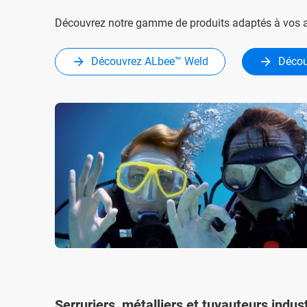
Découvrez notre gamme de produits adaptés à vos ac
Découvrez ALbee™ Weld
Déco
Serruriers, métalliers et tuyauteurs indust