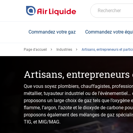
Skip
to
Rechercher
main
content
Commandez votre gaz
Commandez votre équ
Page d'accueil
Industries
Artisans, entrepreneurs et partic
Artisans, entrepreneurs 
Que vous soyez plombiers, chauffagistes, professionne
métallier, tuyauteur industriel ou de l’événementiel
proposons un large choix de gaz tels que l’oxygène e
flamme, l’argon, l’azote et le dioxyde de carbone p
proposons également des mélanges de gaz spéciali
TIG, et MIG/MAG.