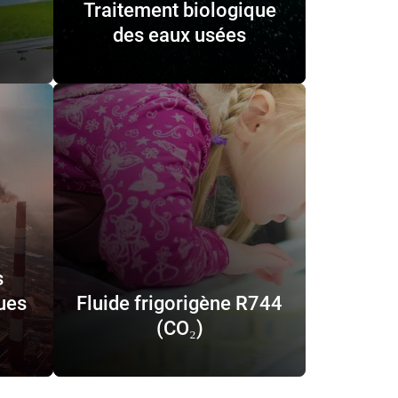
Traitement biologique
des eaux usées
s
ues
Fluide frigorigène R744
(CO₂)