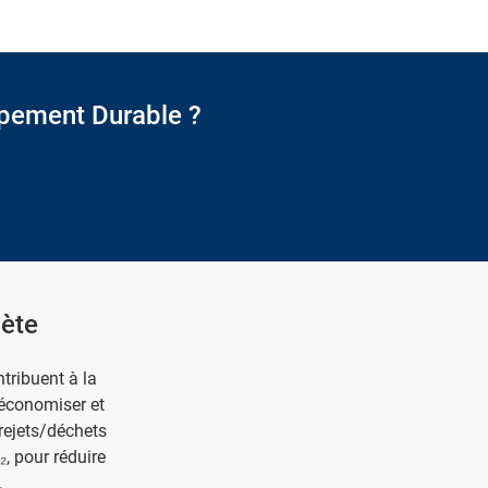
ppement Durable ?
nète
tribuent à la
 économiser et
rejets/déchets
₂, pour réduire
.