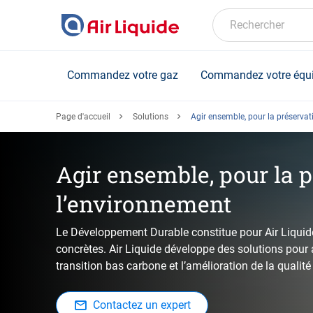
Skip
to
Rechercher
main
content
Commandez votre gaz
Commandez votre équ
Page d'accueil
Solutions
Agir ensemble, pour la préservat
Agir ensemble, pour la 
l’environnement
Le Développement Durable constitue pour Air Liquid
concrètes. Air Liquide développe des solutions pour 
transition bas carbone et l’amélioration de la qualité
Contactez un expert