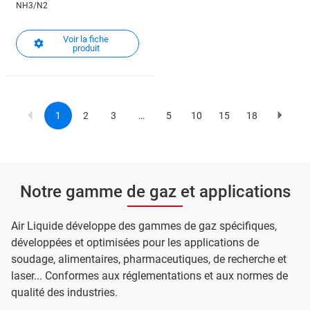
NH3/N2
Voir la fiche
produit
1
2
3
…
5
10
15
18
Current
Page
Page
Page
Page
Page
Page
Page
Pagination
page
suivan
Notre gamme de gaz et applications
Air Liquide développe des gammes de gaz spécifiques,
développées et optimisées pour les applications de
soudage, alimentaires, pharmaceutiques, de recherche et
laser... Conformes aux réglementations et aux normes de
qualité des industries.