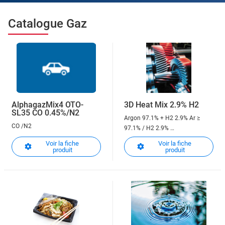
Catalogue Gaz
AlphagazMix4 OTO-
3D Heat Mix 2.9% H2
SL35 CO 0.45%/N2
Argon 97.1% + H2 2.9%
Ar ≥
CO /N2
97.1% / H2 2.9%
Pour la fabrication additive
Voir la fiche
Voir la fiche
produit
produit