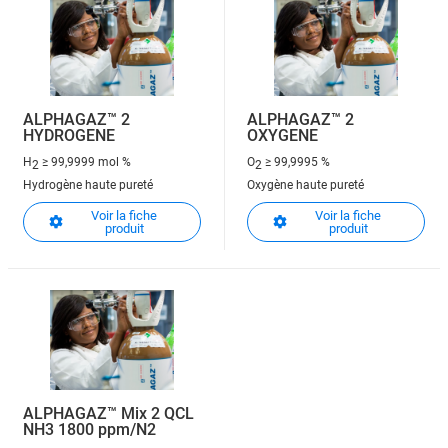
ALPHAGAZ™ 2
ALPHAGAZ™ 2
HYDROGENE
OXYGENE
H
≥ 99,9999 mol %
O
≥ 99,9995 %
2
2
Hydrogène haute pureté
Oxygène haute pureté
Voir la fiche
Voir la fiche
produit
produit
ALPHAGAZ™ Mix 2 QCL
NH3 1800 ppm/N2