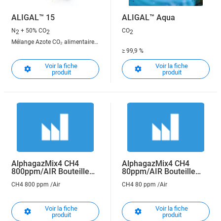
ALIGAL™ 15
ALIGAL™ Aqua
N
+ 50% CO
CO
2
2
2
Mélange Azote CO₂ alimentaire
≥ 99,9 %
50/50
CO2 pour le traitement de l'eau
Voir la fiche
Voir la fiche
produit
produit
AlphagazMix4 CH4
AlphagazMix4 CH4
800ppm/AIR Bouteille
80ppm/AIR Bouteille
LABTOP
LABTOP
CH4 800 ppm /Air
CH4 80 ppm /Air
Voir la fiche
Voir la fiche
produit
produit