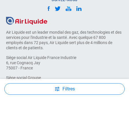
Air Liquide est un leader mondial des gaz, des technologies et des
services pour l'industrie et la santé. Avec quelque 67 800
employés dans 72 pays, Air Liquide sert plus de 4 millions de
clients et de patients.
Siège social Air Liquide France Industrie
6, rue Cognacq Jay
75007 - France
Siège social Groupe
AIR LIQUIDE
75 quai d'Orsay
Filtres
75321 - Paris cedex 07 - France
© COPYRIGHT 2026, AIR LIQUIDE. TOUS DROITS RÉSERVÉS
Mentions légales
Conditions d'utilisation
Conditions générales de ventes