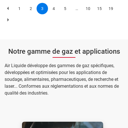
1
2
3
4
5
…
10
15
19
Previous
Page
Page
Current
Page
Page
Page
Page
Page
page
page
Pagination
Page
suivante
Notre gamme de gaz et applications
Air Liquide développe des gammes de gaz spécifiques,
développées et optimisées pour les applications de
soudage, alimentaires, pharmaceutiques, de recherche et
laser... Conformes aux réglementations et aux normes de
qualité des industries.