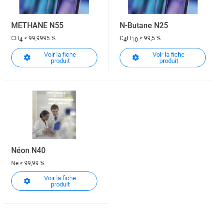
METHANE N55
N-Butane N25
CH
≥ 99,9995 %
C
H
≥ 99,5 %
4
4
10
Voir la fiche
Voir la fiche
produit
produit
Néon N40
Ne
≥ 99,99 %
Voir la fiche
produit