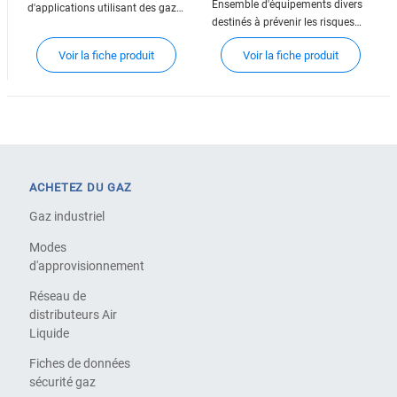
Ensemble d'équipements divers
d'applications utilisant des gaz
destinés à prévenir les risques
Air Liquide. Ils sont
liés à la mise en œuvre des gaz.
généralement intégrés dans une
Voir la fiche produit
Voir la fiche produit
offre globale associant gaz,
équipements, services et
accessoires connexes.
ACHETEZ DU GAZ
Gaz industriel
Modes
d'approvisionnement
Réseau de
distributeurs Air
Liquide
Fiches de données
sécurité gaz