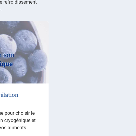
de refroidissement
.
gélation
e pour choisir le
n cryogénique et
vos aliments.