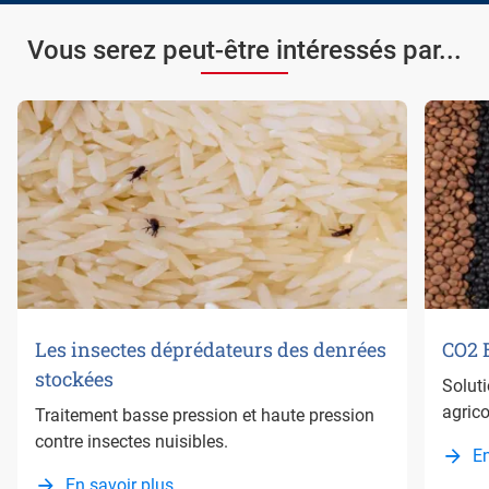
Vous serez peut-être intéressés par...
Les insectes déprédateurs des denrées
CO2 
stockées
Soluti
agrico
Traitement basse pression et haute pression
contre insectes nuisibles.
En
En savoir plus