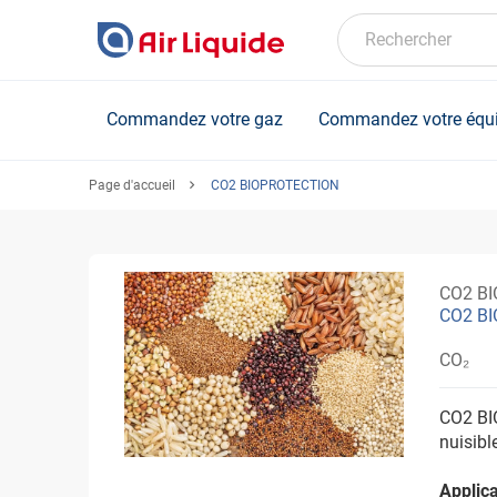
Skip
to
Rechercher
main
content
Commandez votre gaz
Commandez votre équ
Page d'accueil
CO2 BIOPROTECTION
CO2 B
CO2 BI
CO₂
CO2 BI
nuisibl
Applica