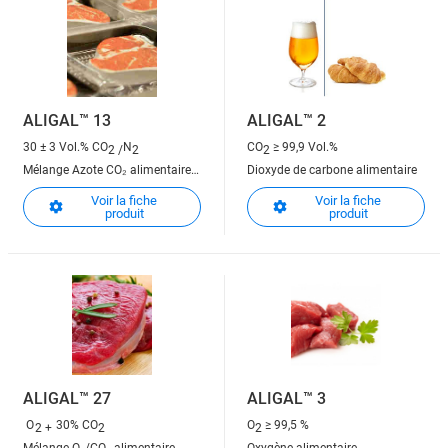
ALIGAL™ 13
ALIGAL™ 2
30 ± 3 Vol.% CO
N
CO
≥ 99,9 Vol.%
2 /
2
2
Mélange Azote CO₂ alimentaire
Dioxyde de carbone alimentaire
70/30
Voir la fiche
Voir la fiche
produit
produit
ALIGAL™ 27
ALIGAL™ 3
O
30% CO
O
≥ 99,5 %
2 +
2
2