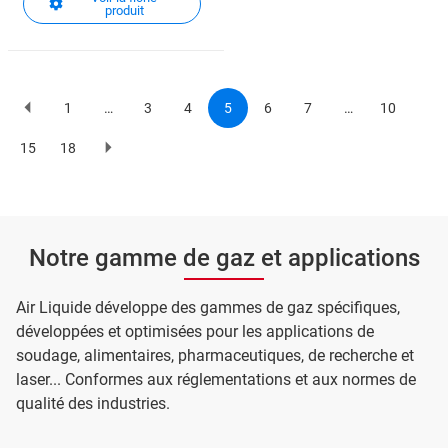
produit
1
…
3
4
5
6
7
…
10
Previous
Page
Page
Page
Current
Page
Page
Page
page
page
Pagination
15
18
Page
Page
Page
suivante
Notre gamme de gaz et applications
Air Liquide développe des gammes de gaz spécifiques,
développées et optimisées pour les applications de
soudage, alimentaires, pharmaceutiques, de recherche et
laser... Conformes aux réglementations et aux normes de
qualité des industries.