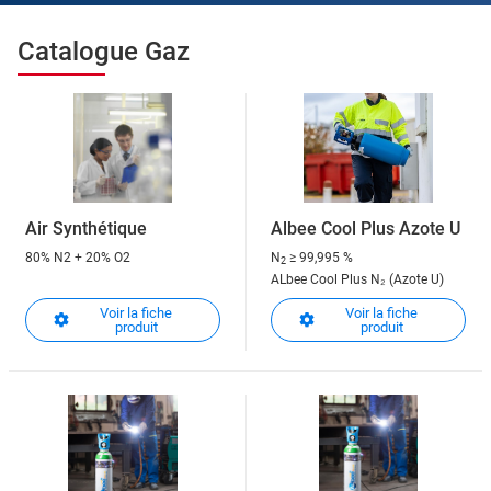
Catalogue Gaz
Air Synthétique
Albee Cool Plus Azote U
80% N2 + 20% O2
N
≥ 99,995 %
2
ALbee Cool Plus N₂ (Azote U)
Voir la fiche
Voir la fiche
produit
produit