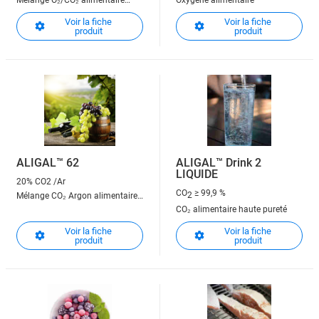
Mélange O₂/CO₂ alimentaire
Oxygène alimentaire
70/30
Voir la fiche
Voir la fiche
produit
produit
ALIGAL™ 62
ALIGAL™ Drink 2
LIQUIDE
20% CO2 /Ar
CO
≥ 99,9 %
2
Mélange CO₂ Argon alimentaire
CO₂ alimentaire haute pureté
80/20
Voir la fiche
Voir la fiche
produit
produit