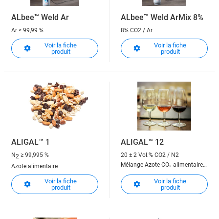
ALbee™ Weld Ar
ALbee™ Weld ArMix 8%
Ar
≥ 99,99 %
8% CO2 / Ar
Voir la fiche
Voir la fiche
produit
produit
ALIGAL™ 1
ALIGAL™ 12
N
≥ 99,995 %
20 ± 2 Vol.% CO2 / N2
2
Mélange Azote CO₂ alimentaire
Azote alimentaire
80/20
Voir la fiche
Voir la fiche
produit
produit