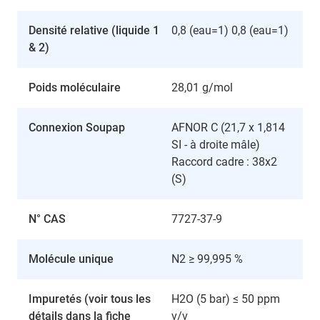
Densité relative (liquide 1
0,8 (eau=1) 0,8 (eau=1)
& 2)
Poids moléculaire
28,01 g/mol
Connexion Soupap
AFNOR C (21,7 x 1,814
SI - à droite mâle)
Raccord cadre : 38x2
(S)
N° CAS
7727-37-9
Molécule unique
N2 ≥ 99,995 %
Impuretés (voir tous les
H2O (5 bar) ≤ 50 ppm
détails dans la fiche
v/v