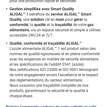
pour une production rapide et sécurisée.
Gestion simplifiée avec Smart Quality
ALIGAL™ 1
bénéficie du
service ALIGAL™ Smart
Quality
, une
solution
clé en
main
pour
gérer
la
conformité
, la
qualité
et la
traçabilité
de votre
gaz
alimentaire
, via un espace sécurisé et simple à utiliser,
accessible 24h/24 et 7j/7.
Qualité, conformité et traçabilité ALIGAL™
L'azote alimentaire ALIGAL™ 1 est produit selon des
normes de qualité rigoureuses et en pleine conformité
avec les exigences en matière de sécurité alimentaire
et les spécifications de l’additif E941 (azote).
Nos certifications ISO 22000 et ISO 9001 témoignent
de notre engagement envers l'excellence et le respect
des réglementations du secteur alimentaire.
Nous assurons une traçabilité complète de nos
produits, garantissant la sécurité et la qualité à
chaque étape.
Réduire l’empreinte carbone de notre activité et celle