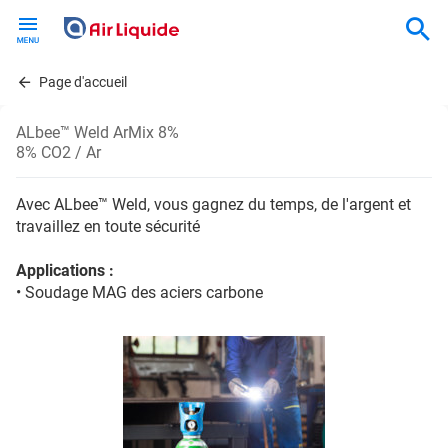
Skip
to
main
content
Page d'accueil
ALbee™ Weld ArMix 8%
8% CO2 / Ar
Avec ALbee™ Weld, vous gagnez du temps, de l'argent et
travaillez en toute sécurité
Applications :
• Soudage MAG des aciers carbone