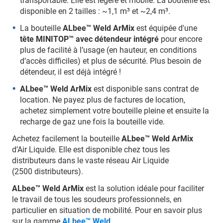
transportable. Elle est légère et mobile. La bouteille est
disponible en 2 tailles : ~1,1 m³ et ~2,4 m³.
La bouteille
ALbee™ Weld ArMix
est équipée d'une
tête MINITOP™ avec détendeur intégré
pour encore
plus de facilité à l’usage (en hauteur, en conditions
d’accès difficiles) et plus de sécurité. Plus besoin de
détendeur, il est déjà intégré !
ALbee™ Weld ArMix
est disponible sans contrat de
location. Ne payez plus de factures de location,
achetez simplement votre bouteille pleine et ensuite la
recharge de gaz une fois la bouteille vide.
Achetez facilement la bouteille
ALbee™ Weld ArMix
d’Air Liquide. Elle est disponible chez tous les
distributeurs dans le vaste réseau Air Liquide
(2500 distributeurs).
ALbee™ Weld ArMix
est la solution idéale pour faciliter
le travail de tous les soudeurs professionnels, en
particulier en situation de mobilité. Pour en savoir plus
sur la gamme
ALbee™ Weld
.