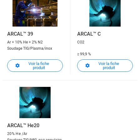
ARCAL™ 39
ARCAL™ C
Ar + 10% He + 2% N2
CO2
Soudage TIG/Plasma/inox
≥ 99,9 %
Soudage MAG
Voir la fiche
Voir la fiche
produit
produit
ARCAL™ He20
20% He
/Ar