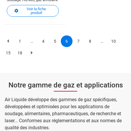
Soudage TIG/MIG, gaz annulaire
Voir la fiche
produit
1
…
4
5
6
7
8
…
10
Previous
Page
Page
Page
Current
Page
Page
Page
page
page
Pagination
15
18
Page
Page
Page
suivante
Notre gamme de gaz et applications
Air Liquide développe des gammes de gaz spécifiques,
développées et optimisées pour les applications de
soudage, alimentaires, pharmaceutiques, de recherche et
laser... Conformes aux réglementations et aux normes de
qualité des industries.