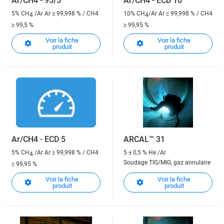
Ar/CH4 - 95/5
Ar/CH4 - ECD 10
5% CH
/Ar
Ar ≥ 99,998 % / CH4
10% CH
/Ar
Ar ≥ 99,998 % / CH4
4
4
≥ 99,5 %
≥ 99,95 %
Voir la fiche
Voir la fiche
produit
produit
Ar/CH4 - ECD 5
ARCAL™ 31
5% CH
/Ar
Ar ≥ 99,998 % / CH4
5 ± 0,5 % He /Ar
4
Soudage TIG/MIG, gaz annulaire
≥ 99,95 %
Voir la fiche
Voir la fiche
produit
produit