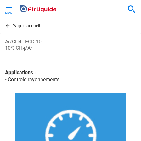
Skip
to
main
content
Page d'accueil
Ar/CH4 - ECD 10
10% CH
/Ar
4
Applications :
• Controle rayonnements