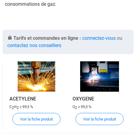
consommations de gaz.
Tarifs et commandes en ligne :
connectez-vous
ou
contactez nos conseillers
ACETYLENE
OXYGENE
C
H
≥ 99,5 %
O
≥ 99,5 %
2
2
2
Voir la fiche produit
Voir la fiche produit