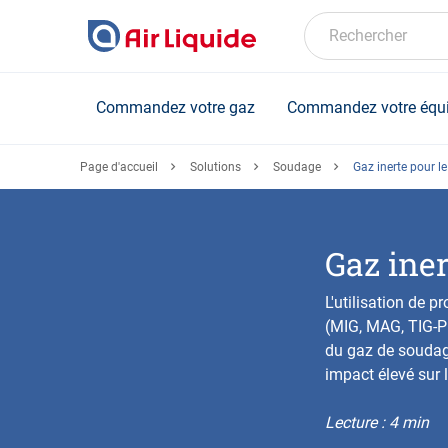
Skip
to
Rechercher
main
content
Commandez votre gaz
Commandez votre équ
Page d'accueil
Solutions
Soudage
Gaz inerte pour l
Gaz iner
L'utilisation de 
(MIG, MAG, TIG-Pl
du gaz de soudage 
impact élevé sur l
Lecture : 4 min