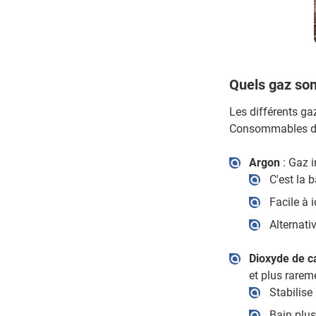
Quels gaz sont
Les différents gaz
Consommables de 
Argon
: Gaz 
C'est la 
Facile à i
Alternati
Dioxyde de c
et plus rarem
Stabilise 
Bain plu