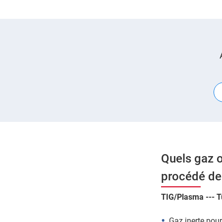
Quels gaz o
procédé de 
TIG/Plasma --- T
Gaz inerte pour