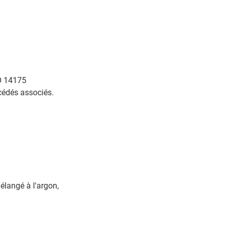
SO 14175
cédés associés.
mélangé à l'argon,