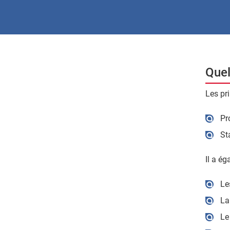
Quel
Les pr
Pr
St
Il a é
Le
La
Le