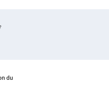
?
on du