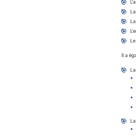
L'
La
La
L'
Le
Il a é
La
La