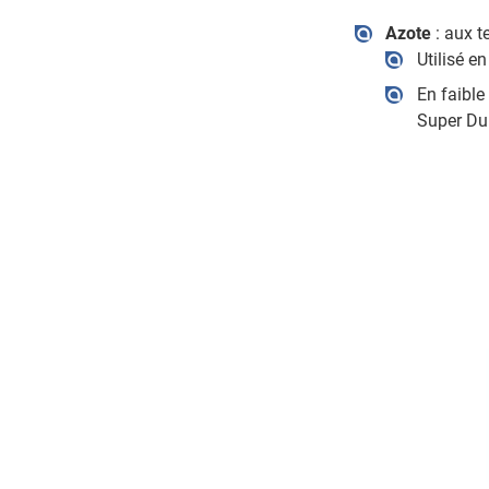
Azote
: aux t
Utilisé e
En faible
Super Du