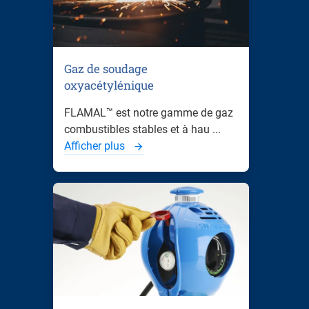
Gaz de soudage
oxyacétylénique
FLAMAL™ est notre gamme de gaz
combustibles stables et à hau ...
Afficher plus