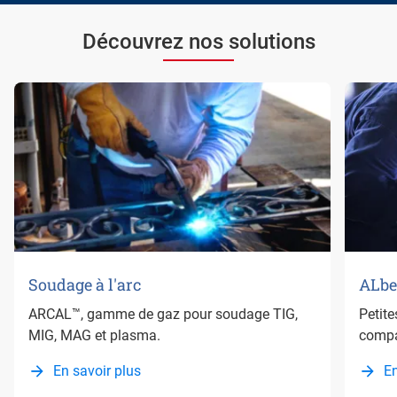
Découvrez nos solutions
Soudage à l'arc
ALbe
ARCAL™, gamme de gaz pour soudage TIG,
Petite
MIG, MAG et plasma.
compa
En savoir plus
En