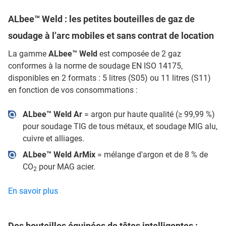
ALbee™ Weld : les petites bouteilles de gaz de
soudage à l’arc mobiles et sans contrat de location
La gamme
ALbee™ Weld
est composée de 2 gaz
conformes à la norme de soudage EN ISO 14175,
disponibles en 2 formats : 5 litres (S05) ou 11 litres (S11)
en fonction de vos consommations :
ALbee™ Weld Ar
= argon pur haute qualité (≥ 99,99 %)
pour soudage TIG de tous métaux, et soudage MIG alu,
cuivre et alliages.
ALbee™ Weld ArMix
= mélange d'argon et de 8 % de
CO
pour MAG acier.
2
En savoir plus
Des bouteilles équipées de têtes intelligentes :