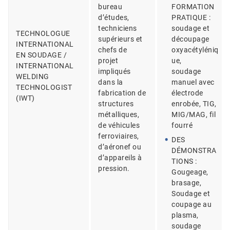
bureau
FORMATION
d’études,
PRATIQUE :
techniciens
soudage et
TECHNOLOGUE
supérieurs et
découpage
INTERNATIONAL
chefs de
oxyacétyléniq
EN SOUDAGE /
projet
ue,
INTERNATIONAL
impliqués
soudage
WELDING
dans la
manuel avec
TECHNOLOGIST
fabrication de
électrode
(IWT)
structures
enrobée, TIG,
métalliques,
MIG/MAG, fil
de véhicules
fourré
ferroviaires,
DES
d’aéronef ou
DÉMONSTRA
d’appareils à
TIONS :
pression.
Gougeage,
brasage,
Soudage et
coupage au
plasma,
soudage