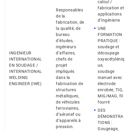
calcul /
fabrication et
Responsables
applications
de la
d’ingénierie
fabrication, de
la qualité, de
UNE
bureau
FORMATION
d’études,
PRATIQUE :
ingénieurs
soudage et
INGENIEUR
d’affaires,
découpage
INTERNATIONAL
chefs de
oxyacétyléniq
EN SOUDAGE /
projet
ue,
INTERNATIONAL
impliqués
soudage
WELDING
dans la
manuel avec
ENGINEER (IWE)
fabrication de
électrode
structures
enrobée, TIG,
métalliques,
MIG/MAG, fil
de véhicules
fourré
ferroviaires,
DES
d’aéronef ou
DÉMONSTRA
d’appareils à
TIONS :
pression.
Gougeage,