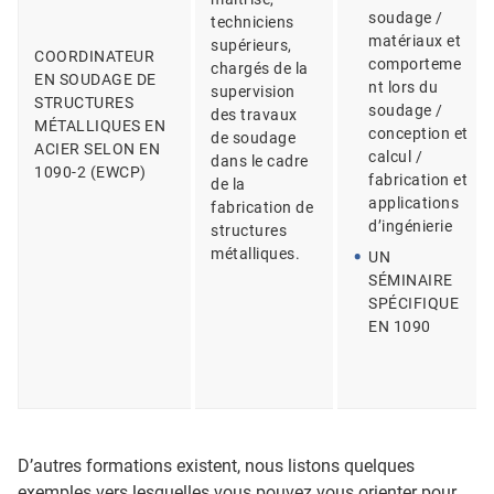
soudage /
techniciens
matériaux et
supérieurs,
COORDINATEUR
comporteme
chargés de la
EN SOUDAGE DE
nt lors du
supervision
STRUCTURES
soudage /
des travaux
MÉTALLIQUES EN
conception et
de soudage
ACIER SELON EN
calcul /
dans le cadre
1090-2 (EWCP)
fabrication et
de la
applications
fabrication de
d’ingénierie
structures
métalliques.
UN
SÉMINAIRE
SPÉCIFIQUE
EN 1090
D’autres formations existent, nous listons quelques
exemples vers lesquelles vous pouvez vous orienter pour