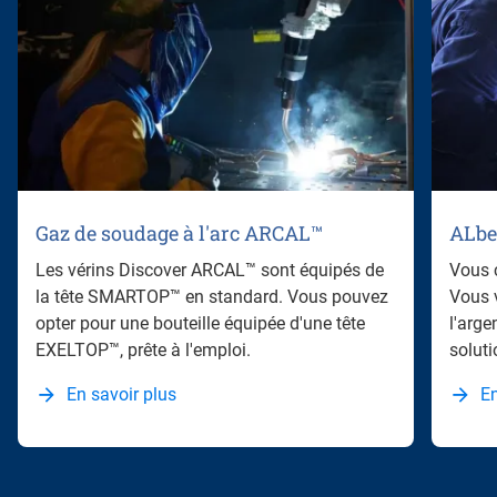
Gaz de soudage à l'arc ARCAL™
ALbe
Les vérins Discover ARCAL™ sont équipés de
Vous 
la tête SMARTOP™ en standard. Vous pouvez
Vous 
opter pour une bouteille équipée d'une tête
l'arge
EXELTOP™, prête à l'emploi.
soluti
En savoir plus
En