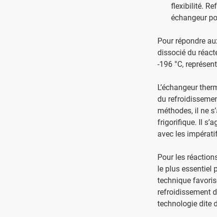
flexibilité. 
échangeur po
Pour répondre aux
dissocié du réacte
-196 °C, représen
L’échangeur therm
du refroidissemen
méthodes, il ne s
frigorifique. Il s
avec les impérati
Pour les réaction
le plus essentie
technique favoris
refroidissement de
technologie dite 