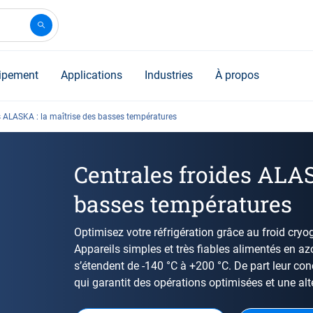
ipement
Applications
Industries
À propos
s ALASKA : la maîtrise des basses températures
Centrales froides ALAS
basses températures
Optimisez votre réfrigération grâce au froid cry
Appareils simples et très fiables alimentés en a
s’étendent de -140 °C à +200 °C. De part leur conc
qui garantit des opérations optimisées et une al