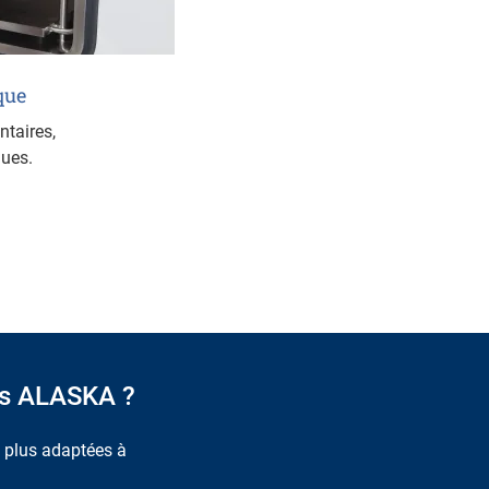
que
ntaires,
ues.
des ALASKA ?
s plus adaptées à