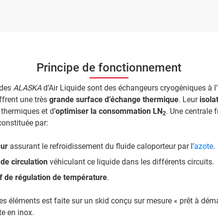
Principe de fonctionnement
ides
ALASKA
d’Air Liquide sont des échangeurs cryogéniques à l’a
ffrent une très
grande surface d’échange thermique
. Leur
isola
thermiques et d’
optimiser la consommation LN
. Une centrale f
2
constituée par:
eur
assurant le refroidissement du fluide caloporteur par l’
azote
.
de circulation
véhiculant ce liquide dans les différents circuits.
if de régulation de température
.
ces éléments est faite sur un skid conçu sur mesure « prêt à déma
te en inox.