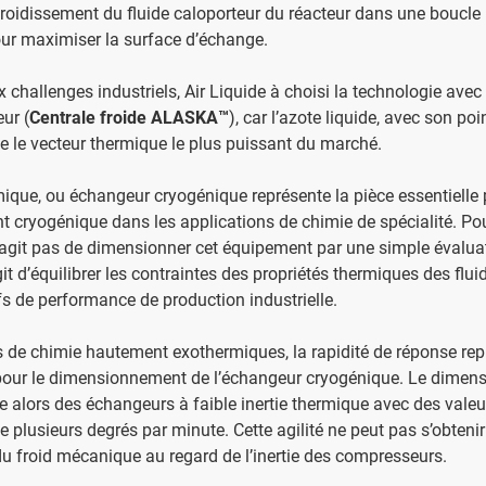
Refroidissement du fluide caloporteur du réacteur dans une boucle
ur maximiser la surface d’échange.
 challenges industriels, Air Liquide à choisi la technologie ave
ur (
Centrale froide ALASKA™
), car l’azote liquide, avec son poin
te le vecteur thermique le plus puissant du marché.
ique, ou échangeur cryogénique représente la pièce essentielle 
t cryogénique dans les applications de chimie de spécialité. Pou
’agit pas de dimensionner cet équipement par une simple évalua
’agit d’équilibrer les contraintes des propriétés thermiques des fl
fs de performance de production industrielle.
s de chimie hautement exothermiques, la rapidité de réponse repr
l pour le dimensionnement de l’échangeur cryogénique. Le dime
e alors des échangeurs à faible inertie thermique avec des valeu
 plusieurs degrés par minute. Cette agilité ne peut pas s’obtenir
du froid mécanique au regard de l’inertie des compresseurs.