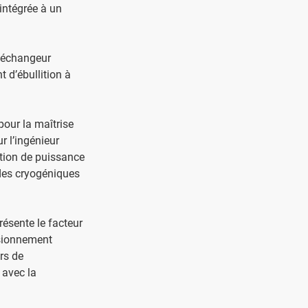
 intégrée à un
c échangeur
t d’ébullition à
pour la maîtrise
r l’ingénieur
tion de puissance
uides cryogéniques
ésente le facteur
nsionnement
rs de
 avec la