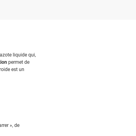
zote liquide qui,
tion
permet de
roide est un
rrer », de