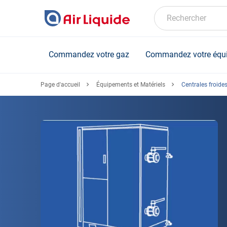
Skip
to
Rechercher
main
content
Commandez votre gaz
Commandez votre équ
Page d'accueil
Équipements et Matériels
Centrales froide