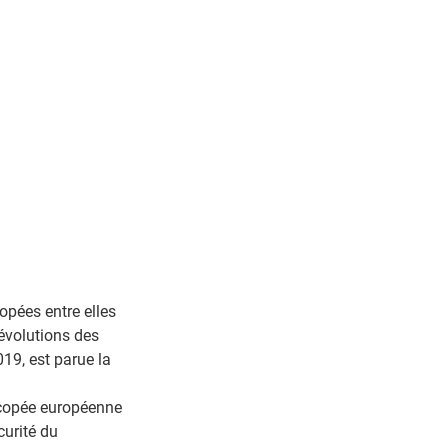
opées entre elles
évolutions des
19, est parue la
macopée européenne
curité du