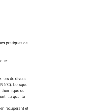
.
nes pratiques de
ique:
, lors de divers
196°C). Lorsque
r thermique ou
ent. La qualité
 en récupérant et