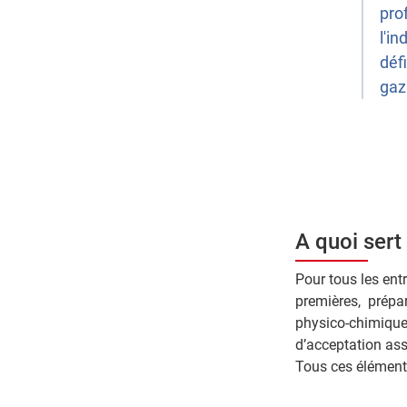
pro
l'i
déf
gaz
A quoi ser
Pour tous les ent
premières, prépar
physico-chimiques 
d’acceptation ass
Tous ces élément