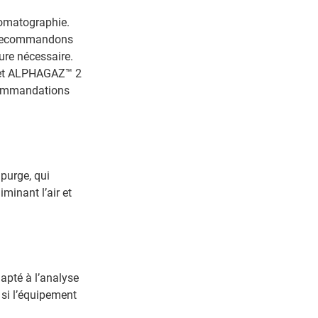
romatographie.
us recommandons
re nécessaire.
 et ALPHAGAZ™ 2
commandations
 purge, qui
minant l’air et
dapté à l’analyse
r si l’équipement