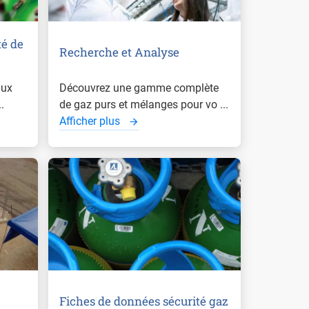
té de
Recherche et Analyse
aux
Découvrez une gamme complète
.
de gaz purs et mélanges pour vo ...
Afficher plus
Fiches de données sécurité gaz