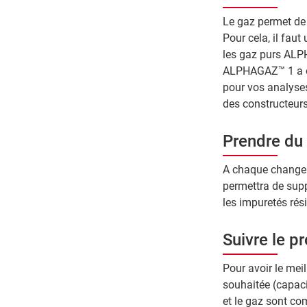
Le gaz permet de 
Pour cela, il fau
les gaz purs ALP
ALPHAGAZ™ 1 a é
pour vos analys
des constructeurs
Prendre du
A chaque changeme
permettra de suppr
les impuretés rési
Suivre le pr
Pour avoir le meil
souhaitée (capacit
et le gaz sont co