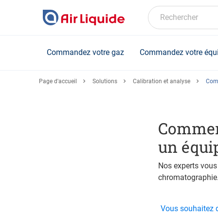
Skip
to
Rechercher
main
content
Commandez votre gaz
Commandez votre équ
Page d'accueil
Solutions
Calibration et analyse
Comm
Comment 
un équi
Nos experts vous 
chromatographie
Vous souhaitez d