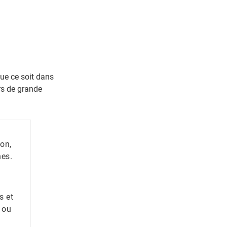
ue ce soit dans
ers de grande
ion,
nes.
s et
 ou