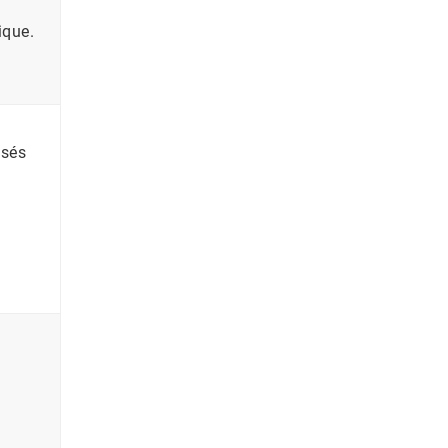
ique.
sés