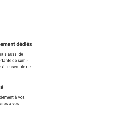
alement dédiés
ais aussi de
ortante de semi-
e à l’ensemble de
té
idement à vos
aires à vos