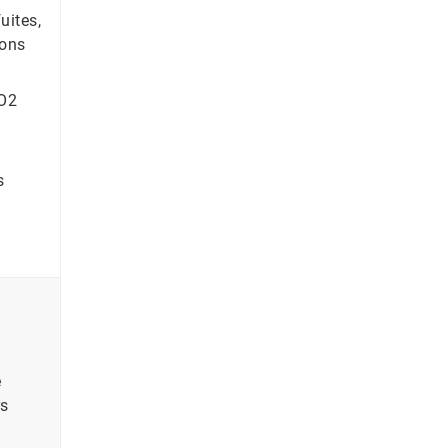
uites,
ions
CO2
s
e
rs