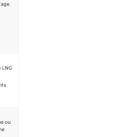
tage.
e LNG
nts
ne ou
ne