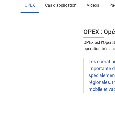
OPEX
Cas d'application
Vidéos
P
OPEX : Opé
OPEX est l’Opérat
opération très sp
Les opératio
importante d
spécialement
régionales, t
mobile et vap