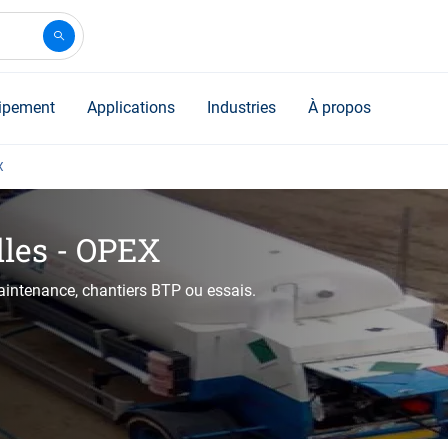
ipement
Applications
Industries
À propos
X
lles - OPEX
maintenance, chantiers BTP ou essais.