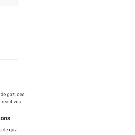
 de gaz, des
 réactives.
ions
s de gaz