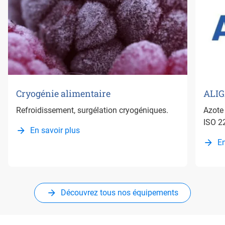
Cryogénie alimentaire
ALIG
Refroidissement, surgélation cryogéniques.
Azote 
ISO 2
En savoir plus
En
Découvrez tous nos équipements