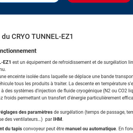
on du CRYO TUNNEL-EZ1
onctionnement
L-EZ1
est un équipement de refroidissement et de surgélation lin
nu.
d'une enceinte isolée dans laquelle se déplace une bande transpor
éhicule tous les produits à traiter. La descente en température s
e à des systèmes d'injection de fluide cryogénique (N2 ou CO2 liq
z froids permettant un transfert d'énergie particulièrement effic
r
églages des paramètres
de surgélation (temps de passage, te
sse des ventilateurs…) par
IHM
.
t du tapis
convoyeur peut être
manuel ou automatique
. En fon