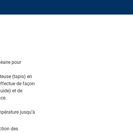
éaire pour
teuse (tapis) en
'effectue de façon
uide) et de
ace.
mpérature jusqu’à
ction des