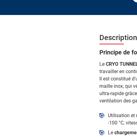
Descripti
Principe de f
Le
CRYO TUNNE
travailler en conti
Il est constitué 
maille inox, qui v
ultra-rapide grâc
ventilation des ga
Utilisation et 
-100 °C, vite
Le
chargemen