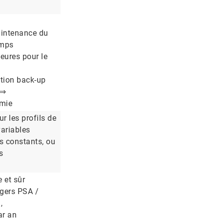
intenance du
emps
eures pour le
tion back-up
 ⇒
omie
 les profils de
ariables
ts constants, ou
s
 et sûr
gers PSA /
,
ar an