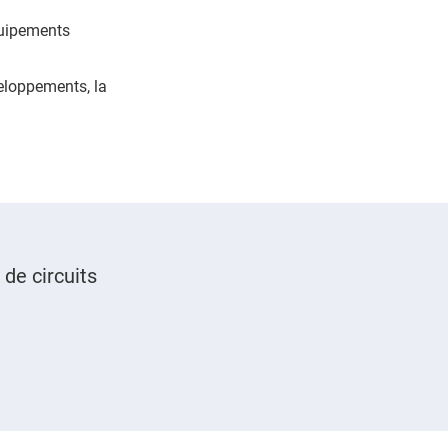
quipements
eloppements, la
de circuits