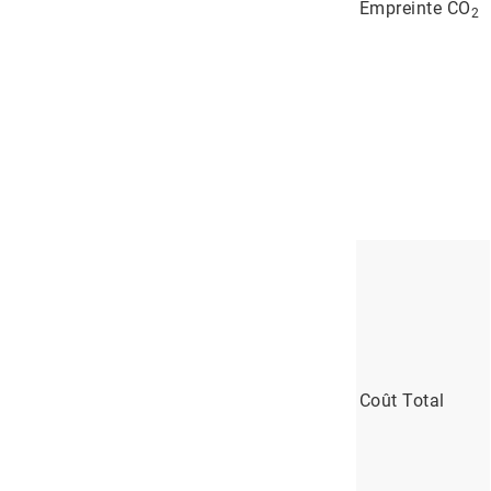
Empreinte CO
2
Coût Total