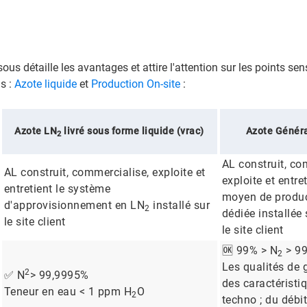
ous détaille les avantages et attire l'attention sur les points s
s :
Azote liquide
et
Production On-site
:
Azote LN
livré sous forme liquide (vrac)
Azote Généra
2
AL construit, co
AL construit, commercialise, exploite et
exploite et entre
entretient le système
moyen de produc
d'approvisionnement en LN
installé sur
2
dédiée installée 
le site client
le site client
🆗 99% > N
> 9
2
Les qualités de
2
✅ N
> 99,9995%
des caractéristi
Teneur en eau < 1 ppm H
O
2
techno ; du débi