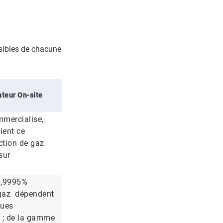
ensibles de chacune
teur On-site
mmercialise,
tient ce
tion de gaz
sur
9,9995%
 gaz dépendent
ques
t ; de la gamme