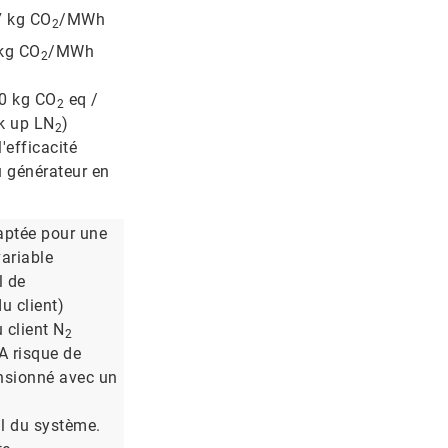
7 kg CO
/MWh
2
 kg CO
/MWh
2
20 kg CO
eq /
2
k up LN
)
2
'efficacité
u générateur en
aptée pour une
ariable
l de
 client)
 client N
2
A risque de
nsionné avec un
al du système.