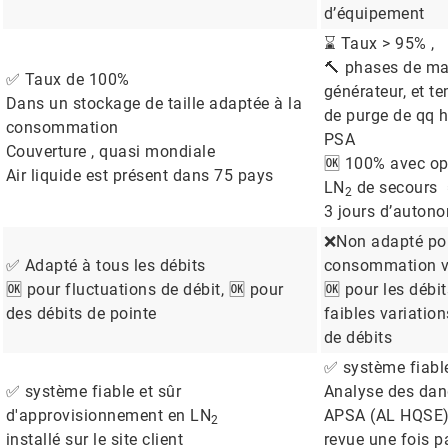
d’équipement
⌛ Taux > 95% ,
🔨 phases de ma
✅ Taux de 100%
générateur, et t
Dans un stockage de taille adaptée à la
de purge de qq h
consommation
PSA
Couverture , quasi mondiale
🆗 100% avec op
Air liquide est présent dans 75 pays
LN
de secours
2
3 jours d’auton
❌Non adapté pour
✅ Adapté à tous les débits
consommation v
🆗 pour fluctuations de débit, 🆗 pour
🆗 pour les débi
des débits de pointe
faibles variation
de débits
✅ système fiable
✅ système fiable et sûr
Analyse des dan
d'approvisionnement en LN
APSA (AL HQSE)
2
installé sur le site client
revue une fois p