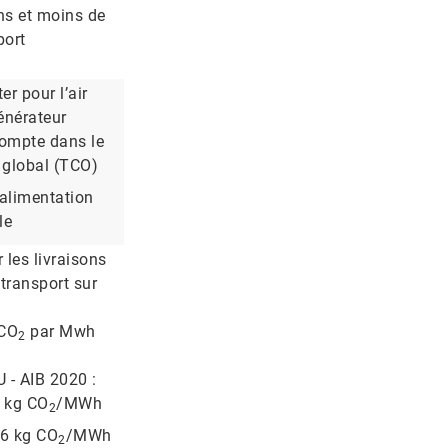
s et moins de
port
er pour l’air
énérateur
compte dans le
 global (TCO)
 alimentation
le
 les livraisons
transport sur
 CO
par Mwh
2
 - AIB 2020 :
2 kg CO
/MWh
2
56 kg CO
/MWh
2