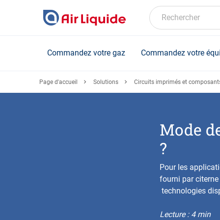
Skip
to
Rechercher
main
content
Commandez votre gaz
Commandez votre équ
Page d'accueil
Solutions
Circuits imprimés et composants
Mode de 
?
Pour les applicati
fourni par citern
technologies disp
Lecture : 4 min