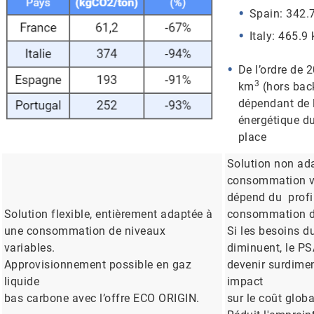
Spain: 342.
Italy: 465.9
De l’ordre de 
3
km
(hors bac
dépendant de l
énergétique d
place
Solution non ad
consommation v
dépend du profi
Solution flexible, entièrement adaptée à
consommation du
une consommation de niveaux
Si les besoins du
variables.
diminuent, le PS
Approvisionnement possible en gaz
devenir surdime
liquide
impact
bas carbone avec l’offre ECO ORIGIN.
sur le coût glob