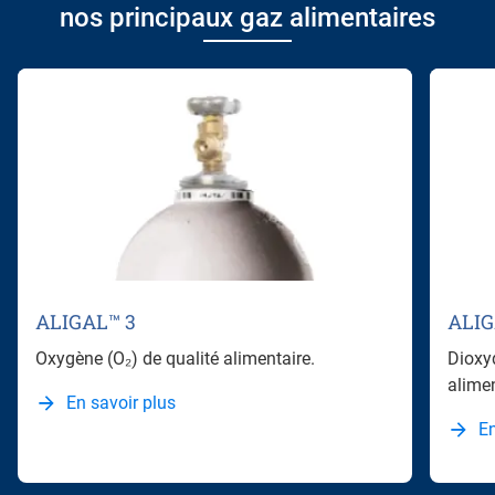
nos principaux gaz alimentaires
ALIGAL™ 3
ALIG
Oxygène (O₂) de qualité alimentaire.
Dioxy
alimen
En savoir plus
En