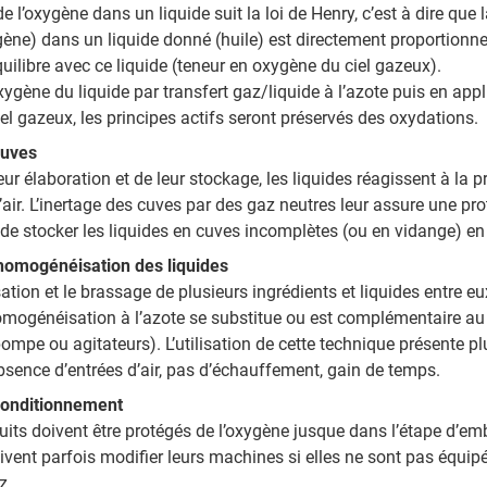
de l’oxygène dans un liquide suit la loi de Henry, c’est à dire que
ène) dans un liquide donné (huile) est directement proportionne
équilibre avec ce liquide (teneur en oxygène du ciel gazeux).
’oxygène du liquide par transfert gaz/liquide à l’azote puis en app
iel gazeux, les principes actifs seront préservés des oxydations.
cuves
eur élaboration et de leur stockage, les liquides réagissent à la 
’air. L’inertage des cuves par des gaz neutres leur assure une prot
de stocker les liquides en cuves incomplètes (ou en vidange) en 
homogénéisation des liquides
tion et le brassage de plusieurs ingrédients et liquides entre eu
omogénéisation à l’azote se substitue ou est complémentaire a
mpe ou agitateurs). L’utilisation de cette technique présente pl
sence d’entrées d’air, pas d’échauffement, gain de temps.
conditionnement
uits doivent être protégés de l’oxygène jusque dans l’étape d’em
oivent parfois modifier leurs machines si elles ne sont pas équipé
z.