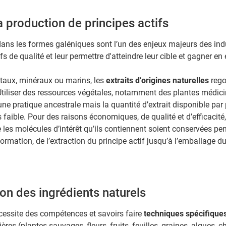
a production de principes actifs
ans les formes galéniques sont l’un des enjeux majeurs des indu
fs de qualité et leur permettre d'atteindre leur cible et gagner en e
étaux, minéraux ou marins, les
extraits d’origines naturelles
rego
 Utiliser des ressources végétales, notamment des plantes médic
ne pratique ancestrale mais la quantité d’extrait disponible par 
faible. Pour des raisons économiques, de qualité et d’efficacité,
e les molécules d’intérêt qu’ils contiennent soient conservées pen
rmation, de l’extraction du principe actif jusqu’à l’emballage du 
ion des ingrédients naturels
cessite des compétences et savoirs faire
techniques spécifique
res (plantes sauvages, fleurs, fruits, feuilles, graines, algues,