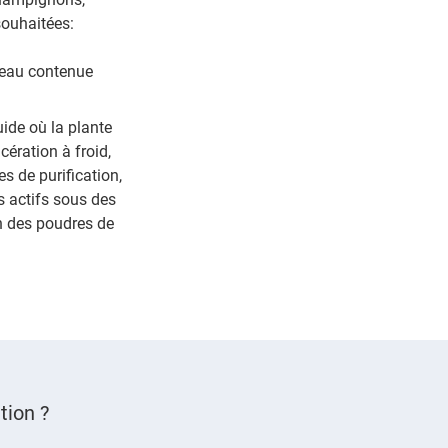
souhaitées:
l'eau contenue
uide où la plante
ération à froid,
s de purification,
s actifs sous des
n des poudres de
tion ?