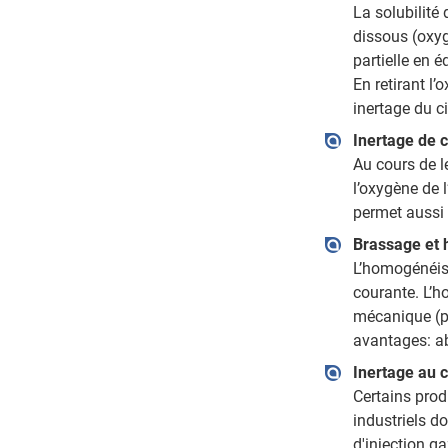
La solubilité 
dissous (oxyg
partielle en 
En retirant l
inertage du c
Inertage de 
Au cours de l
l’oxygène de l
permet aussi 
Brassage et 
L’homogénéisa
courante. L’h
mécanique (po
avantages: ab
Inertage au 
Certains prod
industriels d
d'injection ga