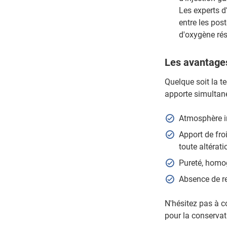
Les experts d
entre les pos
d'oxygène ré
Les avantages
Quelque soit la t
apporte simultan
Atmosphère in
Apport de fro
toute altérati
Pureté, homog
Absence de re
N'hésitez pas à co
pour la conservat