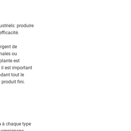
striels: produire
fficacité.
rgent de
inales ou
plante est
 il est important
dant tout le
produit fini.
s
à chaque type
 champignons,