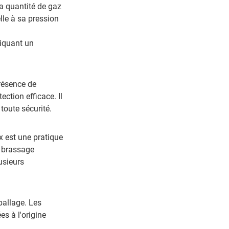
 la quantité de gaz
lle à sa pression
liquant un
présence de
ection efficace. Il
toute sécurité.
x est une pratique
u brassage
usieurs
ballage. Les
es à l'origine