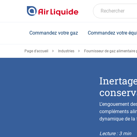
Skip
to
Rechercher
main
content
Commandez votre gaz
Commandez votre équ
Page d'accueil
Industries
Fournisseur de gaz alimentaire p
Inertage
conserva
L’engouement des
compléments alime
dynamique de la fi
Lecture : 3 min