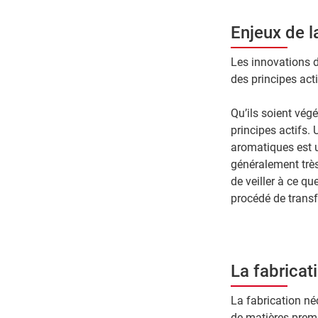
Enjeux de l
Les innovations d
des principes acti
Qu’ils soient vég
principes actifs.
aromatiques est u
généralement très 
de veiller à ce qu
procédé de transfo
La fabricat
La fabrication né
de matières premiè