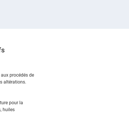
fs
s aux procédés de
s altérations.
ture pour la
, huiles