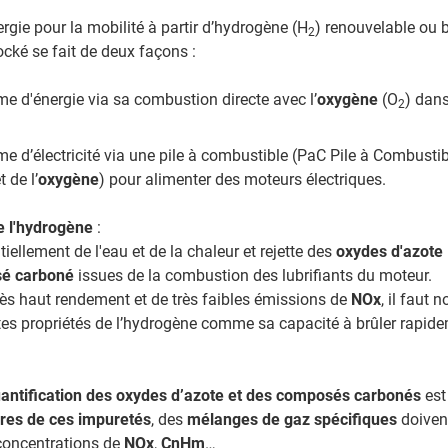
rgie pour la mobilité à partir d’hydrogène (H
) renouvelable ou 
2
cké se fait de deux façons :
me d'énergie via sa combustion directe avec l’
oxygène
(O
) dan
2
me d’électricité via une pile à combustible (PaC Pile à Combustib
t de l’
oxygène
) pour alimenter des moteurs électriques.
 l'hydrogène
:
tiellement de l'eau et de la chaleur et rejette des
oxydes d'azote
é carboné
issues de la combustion des lubrifiants du moteur.
rès haut rendement et de très faibles émissions de
NOx
, il faut
ntes propriétés de l’hydrogène comme sa capacité à brûler rapi
quantification des oxydes d’azote et des composés carbonés
est
es de ces impuretés
, des
mélanges de gaz spécifiques
doivent
concentrations de
NOx
,
CnHm
…