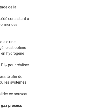
tade de la
océdé consistant à
former des
ais d’une
ogène est obtenu
t en hydrogène
l’H
pour réaliser
2
essité afin de
 ou les systèmes
alider ce nouveau
s
gaz process