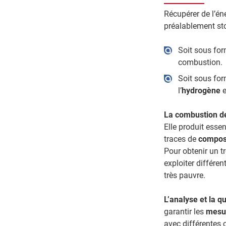
Récupérer de l’éne
préalablement sto
Soit sous for
combustion.
Soit sous for
l’
hydrogène
e
La combustion de
Elle produit essen
traces de
compos
Pour obtenir un t
exploiter différe
très pauvre.
L’analyse et la 
garantir les
mesur
avec différentes 