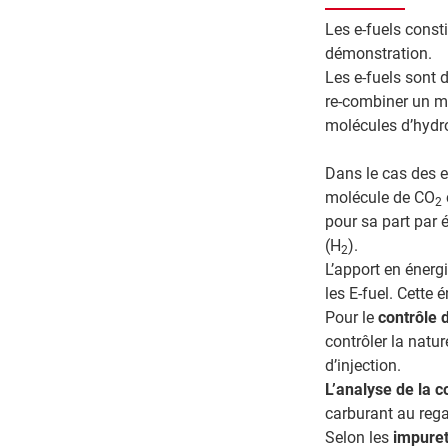
Les e-fuels const
démonstration.
Les e-fuels sont d
re-combiner un m
molécules d’hydro
Dans le cas des e
molécule de CO
2
pour sa part par é
(H
).
2
L’apport en énerg
les E-fuel. Cette 
Pour le
contrôle d
contrôler la natu
d’injection.
L’analyse de la 
carburant au rega
Selon les
impure