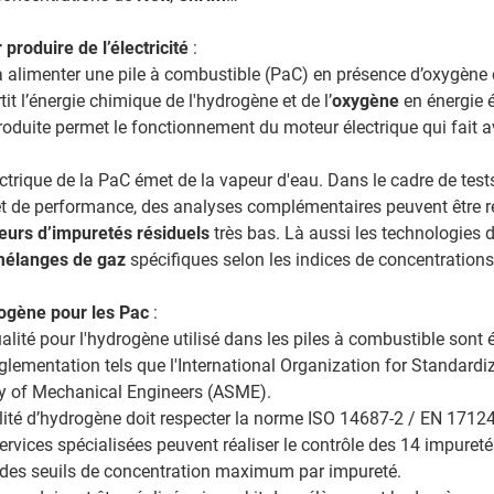
produire de l’électricité
:
à alimenter une pile à combustible (PaC) en présence d’oxygène
ertit l’énergie chimique de l'hydrogène et de l’
oxygène
en énergie é
 produite permet le fonctionnement du moteur électrique qui fait a
ctrique de la PaC émet de la vapeur d'eau. Dans le cadre de test
t de performance, des analyses complémentaires peuvent être r
neurs d’impuretés résiduels
très bas. Là aussi les technologies 
mélanges de gaz
spécifiques selon les indices de concentration
rogène pour les Pac
:
lité pour l'hydrogène utilisé dans les piles à combustible sont é
lementation tels que l'International Organization for Standardiz
ty of Mechanical Engineers (ASME).
lité d’hydrogène doit respecter la norme ISO 14687-2 / EN 1712
ervices spécialisées peuvent réaliser le contrôle des 14 impuret
 des seuils de concentration maximum par impureté.