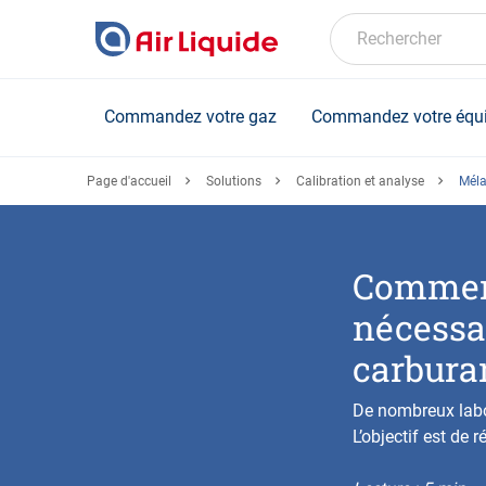
Skip
to
Rechercher
main
content
Commandez votre gaz
Commandez votre équ
Page d'accueil
Solutions
Calibration et analyse
Méla
Comment
nécessa
carbura
De nombreux labor
L’objectif est de 