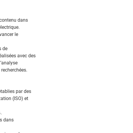
 contenu dans
lectrique.
vancer le
s de
éalisées avec des
d’analyse
s recherchées.
tablies par des
ation (ISO) et
4.
és dans