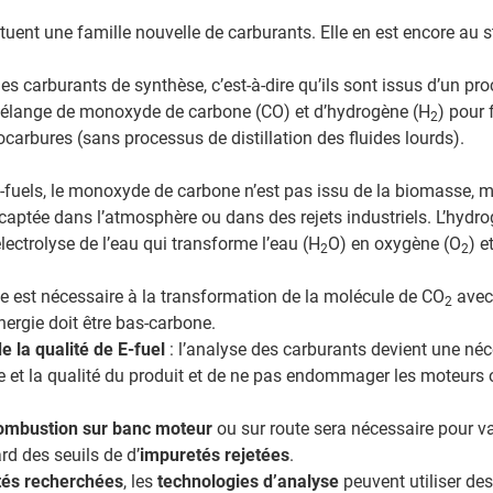
ituent une famille nouvelle de carburants. Elle en est encore au s
es carburants de synthèse, c’est-à-dire qu’ils sont issus d’un pr
élange de monoxyde de carbone (CO) et d’hydrogène (H
) pour 
2
carbures (sans processus de distillation des fluides lourds).
-fuels, le monoxyde de carbone n’est pas issu de la biomasse, m
captée dans l’atmosphère ou dans des rejets industriels. L’hydr
lectrolyse de l’eau qui transforme l’eau (H
O) en oxygène (O
) e
2
2
ie est nécessaire à la transformation de la molécule de CO
avec 
2
énergie doit être bas-carbone.
e la qualité de E-fuel
: l’analyse des carburants devient une néc
re et la qualité du produit et de ne pas endommager les moteurs
combustion sur banc moteur
ou sur route sera nécessaire pour v
rd des seuils de d’
impuretés rejetées
.
tés recherchées
, les
technologies d’analyse
peuvent utiliser de