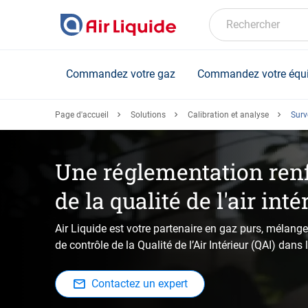
Skip
to
Rechercher
main
content
Commandez votre gaz
Commandez votre équ
Page d'accueil
Solutions
Calibration et analyse
Surve
Une réglementation renf
de la qualité de l'air inté
Air Liquide est votre partenaire en gaz purs, mélan
de contrôle de la Qualité de l’Air Intérieur (QAI) dan
Contactez un expert