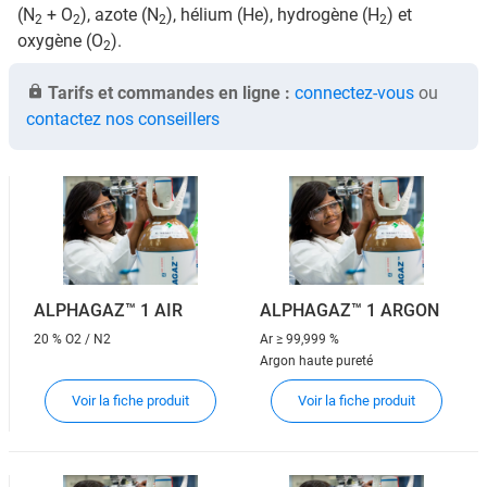
(N
+ O
), azote (N
), hélium (He), hydrogène (H
) et
2
2
2
2
oxygène (O
).
2
Tarifs et commandes en ligne :
connectez-vous
ou
contactez nos conseillers
ALPHAGAZ™ 1 AIR
ALPHAGAZ™ 1 ARGON
20 % O2 / N2
Ar
≥ 99,999 %
Argon haute pureté
Voir la fiche produit
Voir la fiche produit