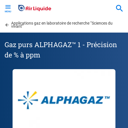
Skip
to
main
Applications gaz en laboratoire de recherche “Sciences du
content
vivant“
Gaz purs ALPHAGAZ™ 1 - Précision
de % à ppm