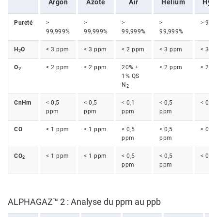
Argon
Azote
Air
Hélium
Hyd
Pureté
>
>
>
>
> 99,
99,999%
99,999%
99,999%
99,999%
H
O
< 3 ppm
< 3 ppm
< 2 ppm
< 3 ppm
< 3 p
2
O
< 2 ppm
< 2 ppm
20% ±
< 2 ppm
< 2 p
2
1% QS
N
2
CnHm
< 0,5
< 0,5
< 0,1
< 0,5
< 0,5
ppm
ppm
ppm
ppm
CO
< 1 ppm
< 1 ppm
< 0,5
< 0,5
< 0,5
ppm
ppm
CO
< 1 ppm
< 1 ppm
< 0,5
< 0,5
< 0,5
2
ppm
ppm
ALPHAGAZ™ 2 : Analyse du ppm au ppb