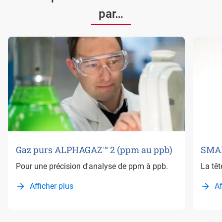
par…
Gaz purs ALPHAGAZ™ 2 (ppm au ppb)
SMA
Pour une précision d'analyse de ppm à ppb.
La têt
Afficher plus
Af