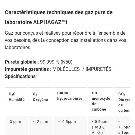
Caractéristiques techniques des gaz purs de
laboratoire ALPHAGAZ™1
Gaz pur conçus et réalisés pour répondre à l’ensemble de
vos besoins, dès la conception des installations dans vos
laboratoires.
Pureté globale
: 99,999 % (N50)
Impuretés garanties
: MOLÉCULES / IMPURETÉS
Spécifications
:
CnHm
CO
H
O
O
CO
2
2
2
hydrocarbures
monoxyde
Humidité
Oxygène
Dioxyde
de
de
carbone
carbone
3 ppm
≤ 2 ppm
≤ 0.5ppm
≤ 0.5ppm
≤
(He ,H₂,
<0.5ppm
Air,O₂)
≤ 1ppm