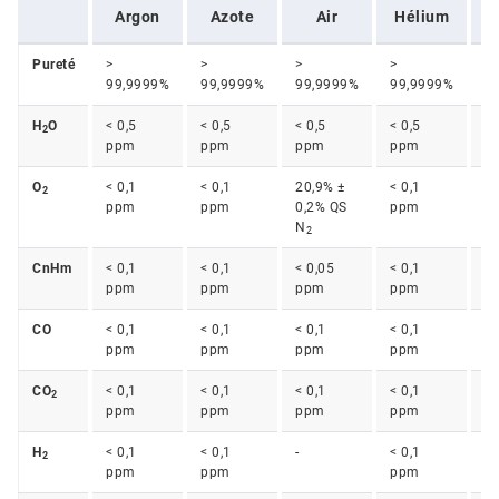
Argon
Azote
Air
Hélium
H
Pureté
>
>
>
>
>
99,9999%
99,9999%
99,9999%
99,9999%
H
O
< 0,5
< 0,5
< 0,5
< 0,5
< 
2
ppm
ppm
ppm
ppm
O
< 0,1
< 0,1
20,9% ±
< 0,1
< 
2
ppm
ppm
0,2% QS
ppm
N
2
CnHm
< 0,1
< 0,1
< 0,05
< 0,1
< 
ppm
ppm
ppm
ppm
CO
< 0,1
< 0,1
< 0,1
< 0,1
< 
ppm
ppm
ppm
ppm
CO
< 0,1
< 0,1
< 0,1
< 0,1
< 
2
ppm
ppm
ppm
ppm
H
< 0,1
< 0,1
-
< 0,1
-
2
ppm
ppm
ppm