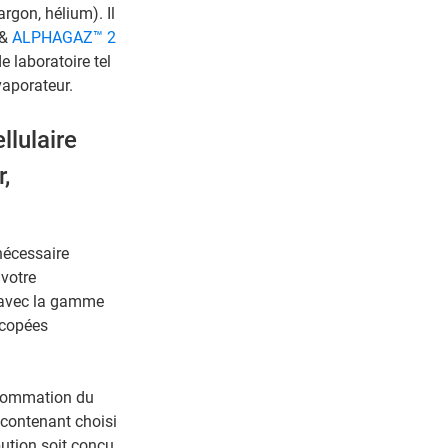
argon, hélium). Il
&
ALPHAGAZ™ 2
e laboratoire tel
aporateur.
llulaire
,
nécessaire
votre
 avec la gamme
acopées
nsommation du
 contenant choisi
ibution soit conçu