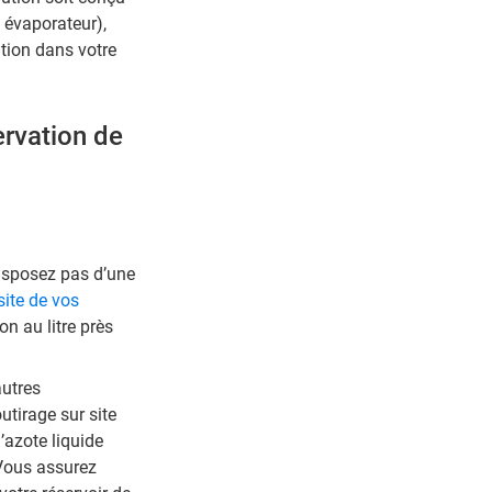
c évaporateur),
ation dans votre
ervation de
isposez pas d’une
site de vos
n au litre près
autres
utirage sur site
d’azote liquide
Vous assurez