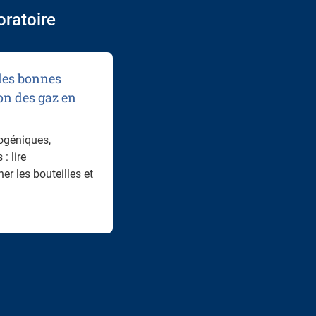
oratoire
 les bonnes
on des gaz en
yogéniques,
: lire
her les bouteilles et