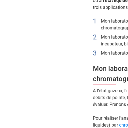
ou
à l’état liquide
trois applications
Mon laboratoi
chromatograp
Mon laboratoi
incubateur, b
Mon laboratoi
Mon laborat
chromatogr
A l’état gazeux, l
débits de pointe, 
évaluer. Prenons 
Pour réaliser l’a
liquides) par
chro