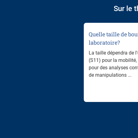
Sur le 
Quelle taille de bou
laboratoire?
La taille dépendra de l'
(S11) pour la mobilité
pour des analyses co
de manipulations ...