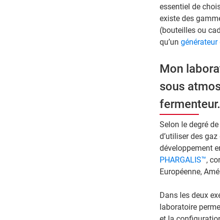
essentiel de chois
existe des gamme
(bouteilles ou cad
qu’un
générateur 
Mon laborat
sous atmosp
fermenteur
Selon le degré de
d’utiliser des g
développement en
PHARGALIS™
, c
Européenne, Amér
Dans les deux ex
laboratoire perme
et la configuratio