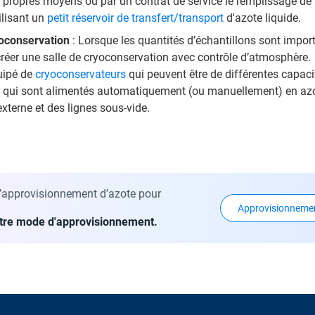
 propres moyens ou par un contrat de service le remplissage de v
ilisant un
petit réservoir de transfert/transport
d'azote liquide.
yoconservation
: Lorsque les quantités d’échantillons sont importa
réer une salle de cryoconservation avec contrôle d’atmosphère.
uipé de
cryoconservateurs
qui peuvent être de différentes capaci
t qui sont alimentés automatiquement (ou manuellement) en azote
externe et des lignes sous-vide.
 l’approvisionnement d’azote pour
Approvisionneme
otre mode d'approvisionnement.