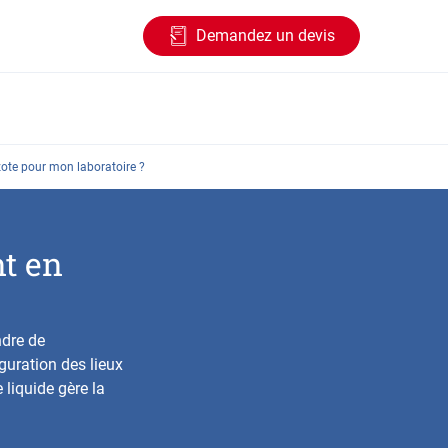
Demandez un devis
ote pour mon laboratoire ?
t en
ndre de
iguration des lieux
 liquide gère la