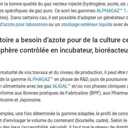
ir la bonne qualité du gaz vecteur injecté (hydrogène, azote, air, 
s spécifiques de gaz purs. Ce sont les gammes
ALPHAGAZ™ 1
res). Dans certains cas, il est possible d’adopter un générateur d
d’azote pour laboratoire
ou un
stockage extérieur liquide
avec év
oire a besoin d’azote pour de la culture ce
hère contrôlée en incubateur, bioréacteur
.
 maturité de vos travaux et du niveau de production, il peut être 
az de la gamme
ALPHAGAZ™
en phase de R&D, puis de poursuivre 
 alimentaire avec les gaz
ALIGAL™
et/ou vos phases cliniques
onforme aux Bonnes pratiques de Fabrication (BPF), aux Pharm
icaine et Japonaise.
emples, une fois déterminée la gamme adaptée, le profil de co
t d'envisager le volume du contenant (bouteille, cadre). Selon le
n des lieux (accessibilité, sécurité), il faut que le réseau de distr