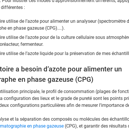
. Pour illustrer ces modes d’approvisionnement différents, app
 différentes :
re utilise de l’azote pour alimenter un analyseur (spectromètre 
he en phase gazeuse (CPG)....).
re utilise de l’azote pour de la culture cellulaire sous atmosphèr
ioréacteur, fermenteur.
re utilise de l’azote liquide pour la préservation de mes échantil
oire a besoin d’azote pour alimenter un
aphe en phase gazeuse (CPG)
'utilisation principale, le profil de consommation (plages de fonc
la configuration des lieux et le grade de pureté sont les points p
deux configurations particulières afin de mesurer l’importance d
nalyse et la séparation des composés ou molécules des échantil
matographie en phase gazeuse
(CPG), et garantir des résultats d