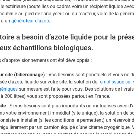
e extérieure (bouteilles ou cadres voire un récipient liquide ave
 bouteille au pied de l’analyseur ou du réacteur, voire de la génér
e à un
générateur d’azote
.
oire a besoin d’azote liquide pour la prés
ux échantillons biologiques.
s d’approvisionnements ont été développés :
r site (biberonnage)
: Vos besoins sont ponctuels et vous ne d
sée d'azote liquide sur votre site, la solution de
remplissage sur 
ogéniques
sur mesure est faite pour vous. Des solutions de livraiso
 à 200 litres) vous sont proposées partout en France.
ite
: Si vos besoins sont plus importants ou mutualisés avec d'
ns votre environnement immédiat (site unique), la solution de so
onsiste à installer (si les conditions le permettent) un réservoir 
régulièrement par un camion équipé d’une citerne cryogénique. 