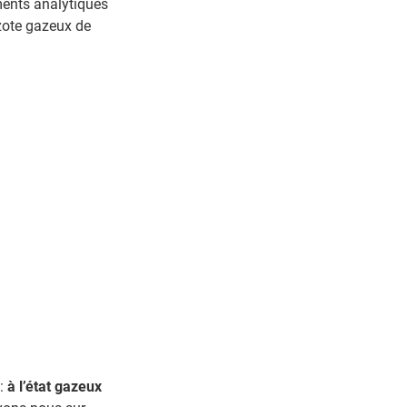
uments analytiques
zote gazeux de
:
à l’état gazeux