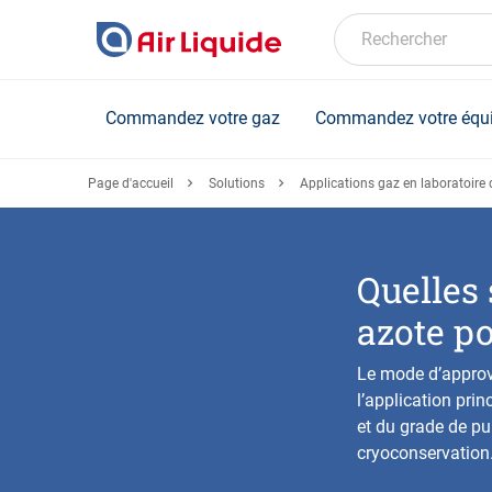
Skip
to
Rechercher
main
content
Commandez votre gaz
Commandez votre équ
Page d'accueil
Solutions
Applications gaz en laboratoire 
Quelles
azote po
Le mode d’approv
l’application prin
et du grade de pur
cryoconservation