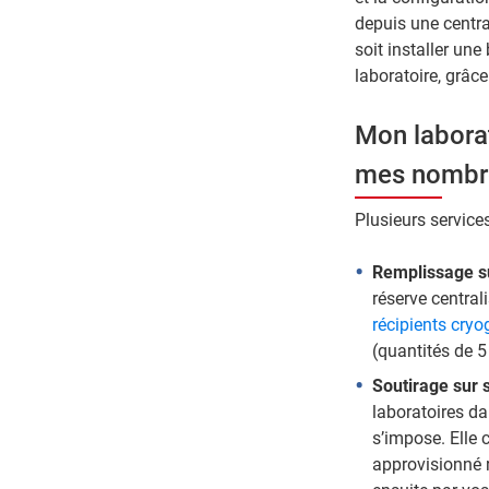
depuis une central
soit installer une
laboratoire, grâc
Mon laborat
mes nombre
Plusieurs service
Remplissage su
réserve centrali
récipients cry
(quantités de 5
Soutirage sur s
laboratoires da
s’impose. Elle c
approvisionné 