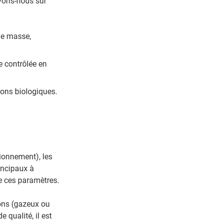
uyons-nous sur
de masse,
e contrôlée en
lons biologiques.
tionnement), les
rincipaux à
e ces paramètres.
lons (gazeux ou
e qualité, il est