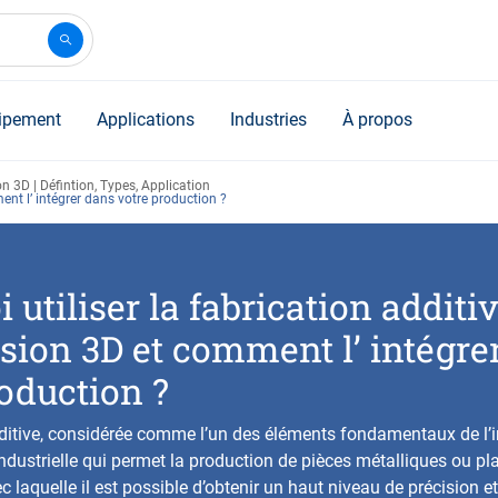
ipement
Applications
Industries
À propos
n 3D | Défintion, Types, Application
ent l’ intégrer dans votre production ?
 utiliser la fabrication additi
sion 3D et comment l’ intégre
oduction ?
ditive, considérée comme l’un des éléments fondamentaux de l’in
industrielle qui permet la production de pièces métalliques ou pl
 laquelle il est possible d’obtenir un haut niveau de précision et