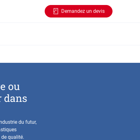
Demandez un devis
ve ou
r dans
dustrie du futur,
astiques
 de qualité.