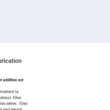
brication
n additive est
rmettent la
ériaux. Elles
es séries . Elles
n seul tenant