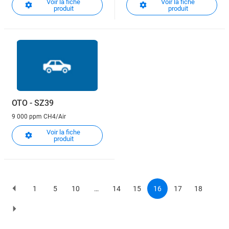
Voir la fiche
Voir la fiche
produit
produit
OTO - SZ39
9 000 ppm CH4/Air
Voir la fiche
produit
1
5
10
…
14
15
16
17
18
Previous
Page
Page
Page
Page
Page
Current
Page
Page
page
page
Pagination
Page
suivante