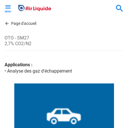
Skip
to
main
content
Page d'accueil
OTO - SM27
2,7% CO2/N2
Applications :
• Analyse des gaz d'échappement