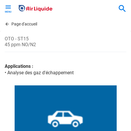
Skip
to
main
content
Page d'accueil
OTO - ST15
45 ppm NO/N2
Applications :
• Analyse des gaz d'échappement