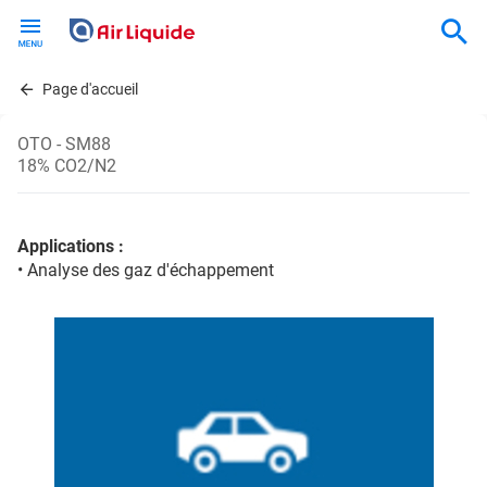
Skip
to
main
content
Page d'accueil
OTO - SM88
18% CO2/N2
Applications :
• Analyse des gaz d'échappement