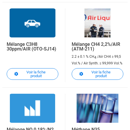
Mélange C3H8
Mélange CH4 2,2%/AIR
30ppm/AIR (OTO-SJ14)
(ATM-211)
2.2 ± 0.1 % CH
/Air
CH4 ≥ 99,5
4
Vol.% / Air Synth. ≥ 99,999 Vol.%
Voir la fiche
Voir la fiche
produit
produit
Mélange NO 0.18%/N2
Méthane N35