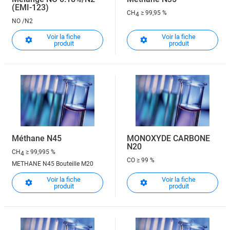
(EMI-123)
CH
≥ 99,95 %
4
NO /N2
Voir la fiche
Voir la fiche
produit
produit
Méthane N45
MONOXYDE CARBONE
N20
CH
≥ 99,995 %
4
CO
≥ 99 %
METHANE N45 Bouteille M20
Voir la fiche
Voir la fiche
produit
produit