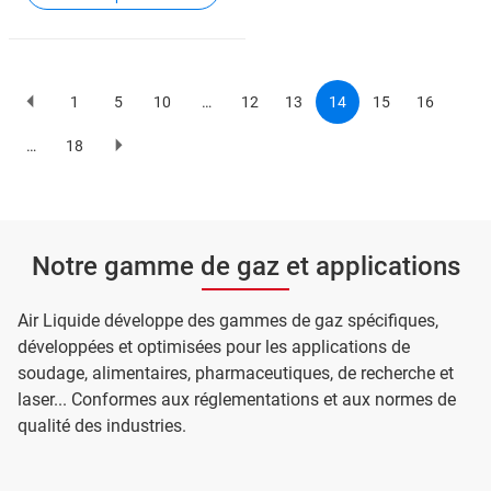
1
5
10
…
12
13
14
15
16
Previous
Page
Page
Page
Page
Page
Current
Page
Page
page
page
Pagination
…
18
Page
Page
suivante
Notre gamme de gaz et applications
Air Liquide développe des gammes de gaz spécifiques,
développées et optimisées pour les applications de
soudage, alimentaires, pharmaceutiques, de recherche et
laser... Conformes aux réglementations et aux normes de
qualité des industries.