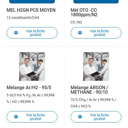
MEL H2GN PCS MOYEN
Mél OTO -CO
1800ppm/N2
12 constituants/CH4
CO /N2
Voir la fiche
Voir la fiche
produit
produit
Mélange Ar/H2 - 95/5
Mélange ARGON /
METHANE - 90/10
5 ±0,5 Vol.% H
/Ar
Ar ≥ 99,998
2
10 % CH
/ Ar
Ar ≥ 99,998 % /
4
% / H2 ≥ 99,999 %
CH4 ≥ 99,5 %
Voir la fiche
Voir la fiche
produit
produit