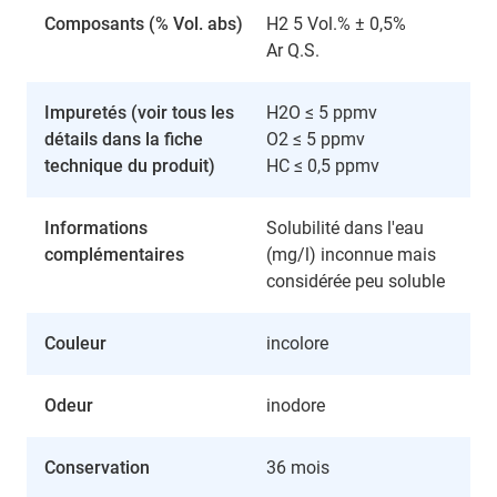
Composants (% Vol. abs)
H2 5 Vol.% ± 0,5%
Ar Q.S.
Impuretés (voir tous les
H2O ≤ 5 ppmv
détails dans la fiche
O2 ≤ 5 ppmv
technique du produit)
HC ≤ 0,5 ppmv
Informations
Solubilité dans l'eau
complémentaires
(mg/l) inconnue mais
considérée peu soluble
Couleur
incolore
Odeur
inodore
Conservation
36 mois