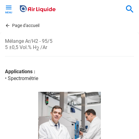
Skip
to
main
content
Page d'accueil
Mélange Ar/H2 - 95/5
5 ±0,5 Vol.% H
/Ar
2
Applications :
• Spectrométrie