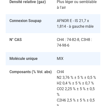
Densité relative (gaz)
Plus léger ou semblable
à l'air
Connexion Soupap
AFNOR E - IS 21,7 x
1,814 - à gauche mâle
N° CAS
CH4 : 74-82-8, C3H8 :
74-98-6
Molécule unique
MIX
Composants (% Vol. abs)
CH4
N2 3,76 % ± 5 % ± 0,5 %
H2 0,4 % ± 5 % ± 0,7 %
CO2 2,25 % ± 5 % ± 0,5
%
C2H6 2,5 % ± 5 % ± 0,5
%