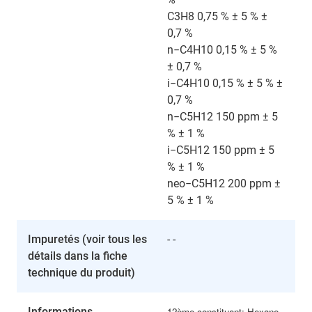
C3H8 0,75 % ± 5 % ±
0,7 %
n−C4H10 0,15 % ± 5 %
± 0,7 %
i−C4H10 0,15 % ± 5 % ±
0,7 %
n−C5H12 150 ppm ± 5
% ± 1 %
i−C5H12 150 ppm ± 5
% ± 1 %
neo−C5H12 200 ppm ±
5 % ± 1 %
Impuretés (voir tous les
- -
détails dans la fiche
technique du produit)
Informations
12ème constituant: Hexane