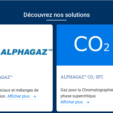
Découvrez nos solutions
ALPHAGAZ™ CO₂ SFC
AGAZ™
Gaz pour la Chromatographie
ciaux et mélanges de
phase supercritique.
tion.
Afficher plus
Afficher plus