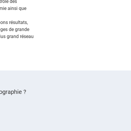
trôle des
mie ainsi que
ons résultats,
anges de grande
plus grand réseau
ographie ?