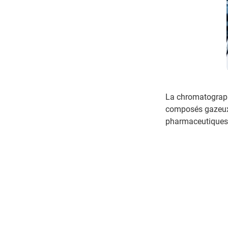
La chromatographi
composés gazeux t
pharmaceutiques