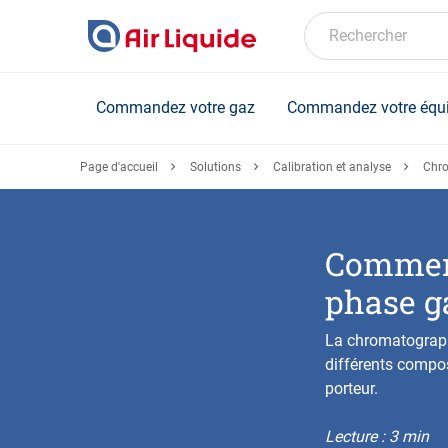
Skip
to
Rechercher
main
content
Commandez votre gaz
Commandez votre équ
Page d'accueil
Solutions
Calibration et analyse
Chro
Comment
phase g
La chromatograph
différents compo
porteur.
Lecture : 3 min