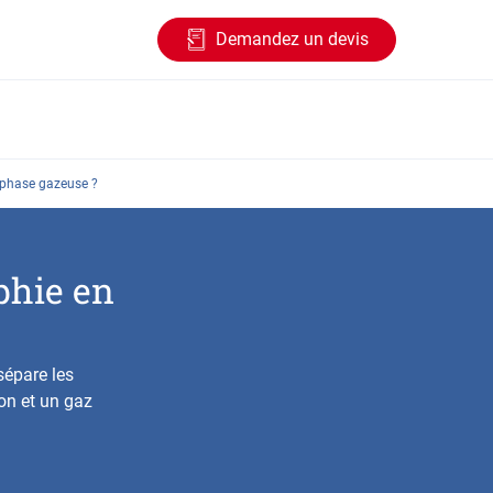
Demandez un devis
phase gazeuse ?
phie en
épare les
on et un gaz