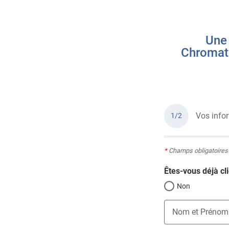
Une 
Chromato
Vos info
1/2
*
Champs obligatoires
Êtes-vous déjà cli
Non
Nom et Prénom