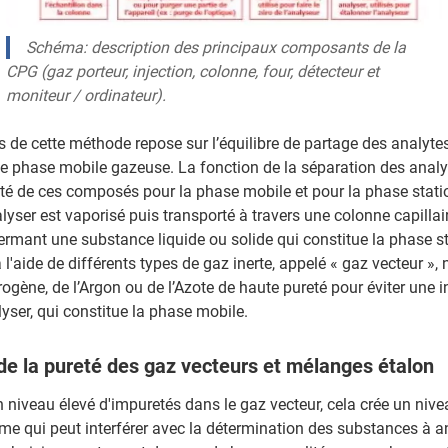
Schéma: description des principaux composants de la
CPG (gaz porteur, injection, colonne, four, détecteur et
moniteur / ordinateur).
rs de cette méthode repose sur l’équilibre de partage des analyt
ne phase mobile gazeuse. La fonction de la séparation des analy
nité de ces composés pour la phase mobile et pour la phase stati
yser est vaporisé puis transporté à travers une colonne capillair
ermant une substance liquide ou solide qui constitue la phase st
à l'aide de différents types de gaz inerte, appelé « gaz vecteur »
rogène, de l’Argon ou de l’Azote de haute pureté pour éviter une 
yser, qui constitue la phase mobile.
de la pureté des gaz vecteurs et mélanges étalon
un niveau élevé d'impuretés dans le gaz vecteur, cela crée un nive
 qui peut interférer avec la détermination des substances à ana