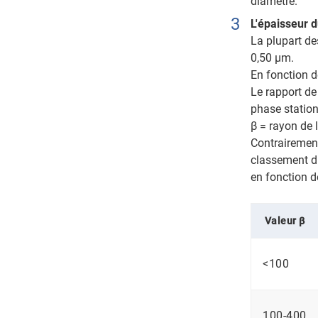
diamètre.
L'épaisseur d
La plupart de
0,50 μm.
En fonction de
Le rapport de
phase station
β = rayon de 
Contrairement 
classement di
en fonction d
Valeur β
<100
100-400