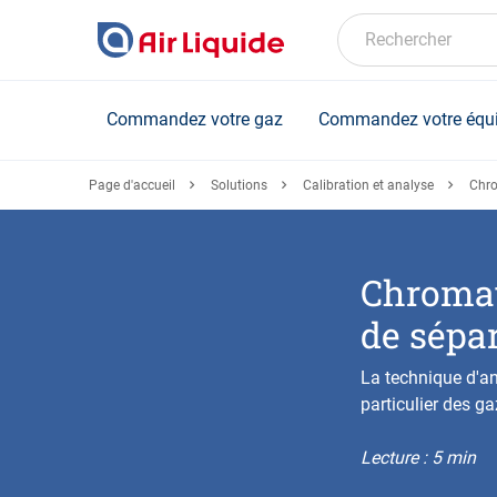
Skip
to
Rechercher
main
content
Commandez votre gaz
Commandez votre équ
Page d'accueil
Solutions
Calibration et analyse
Chro
Chromat
de sépar
La technique d'an
particulier des ga
Lecture : 5 min