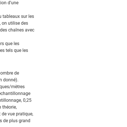
tion d'une
u tableaux sur les
 on utilise des
 des chaînes avec
rs que les
es tels que les
(nombre de
on donné).
iques/mètres
'échantillonnage
ntillonnage, 0,25
 théorie,
t de vue pratique,
es de plus grand