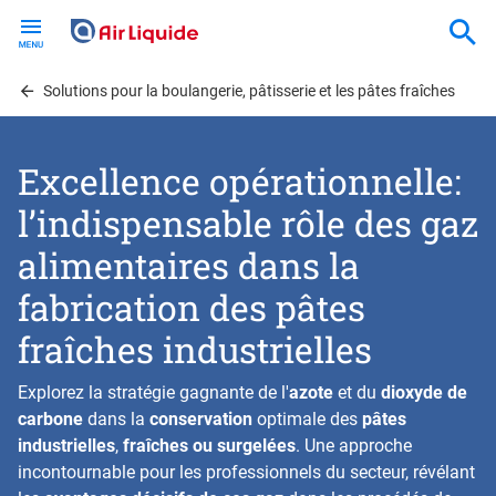
Skip
to
main
content
Solutions pour la boulangerie, pâtisserie et les pâtes fraîches
Excellence opérationnelle:
l’indispensable rôle des gaz
alimentaires dans la
fabrication des pâtes
fraîches industrielles
Explorez la stratégie gagnante de l'
azote
et du
dioxyde de
carbone
dans la
conservation
optimale des
pâtes
industrielles
,
fraîches ou surgelées
. Une approche
incontournable pour les professionnels du secteur, révélant