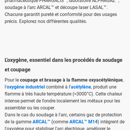
pharmaceutique PHARGALIS™, laboratoire ALPHAGAZ™,
soudage à l’arc ARCAL™ et découpe laser LASAL™.
Chacune garantit pureté et conformité pour des usages
précis. Explorez nos différentes qualités.
L'oxygène, essentiel dans les procédés de soudage
et coupage
Pour le
coupage et brasage à la flamme oxyacétylénique
,
l'
oxygène industriel
combiné à l'
acétylène
, produit une
flamme à très haute température (>3000°C). Cette chaleur
intense permet de fondre localement les métaux pour les
assembler ou les couper.
Dans le cas du soudage à l'arc, certains gaz de protection
de la gamme
ARCAL™
(comme
ARCAL™ M14
) intègrent de
l'oxygène pour stabiliser l'arc électrique, améliorer le