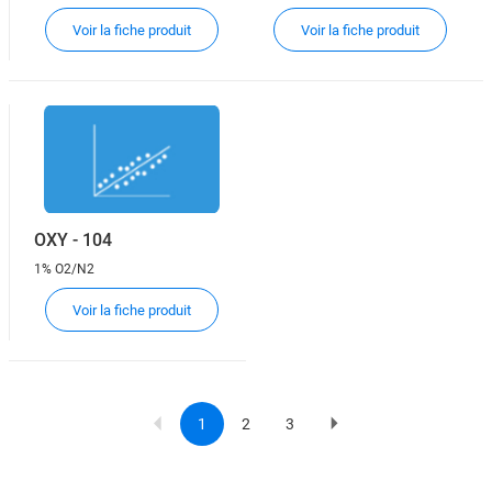
Voir la fiche produit
Voir la fiche produit
OXY - 104
1% O2/N2
Voir la fiche produit
1
2
3
Current
Page
Page
Page
Pagination
page
suivante