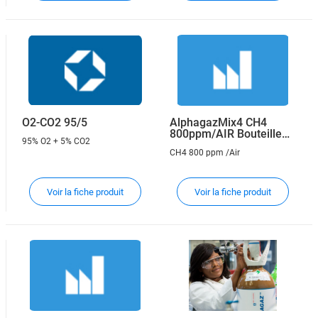
O2-CO2 95/5
AlphagazMix4 CH4
800ppm/AIR Bouteille
95% O2 + 5% CO2
LABTOP
CH4 800 ppm /Air
Voir la fiche produit
Voir la fiche produit