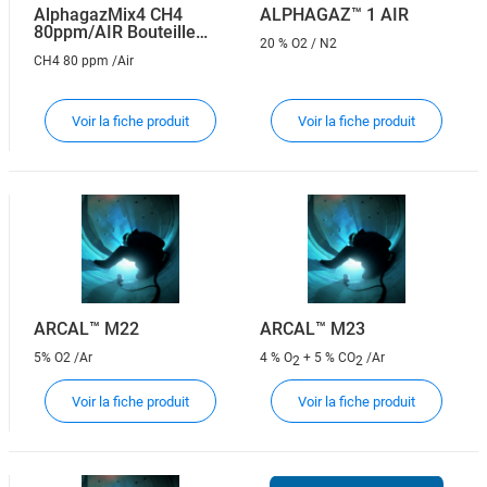
AlphagazMix4 CH4
ALPHAGAZ™ 1 AIR
80ppm/AIR Bouteille
20 % O2 / N2
LABTOP
CH4 80 ppm /Air
Voir la fiche produit
Voir la fiche produit
ARCAL™ M22
ARCAL™ M23
5% O2 /Ar
4 % O
+ 5 % CO
/Ar
2
2
Voir la fiche produit
Voir la fiche produit