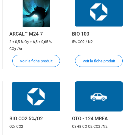
ARCAL™ M24-7
BIO 100
2 ± 0,5 % O
+ 6,5 ± 0,65 %
5% CO2 / N2
2
CO
/Ar
2
Voir la fiche produit
Voir la fiche produit
BIO CO2 5%/O2
OTO - 124 MREA
O2/ CO2
C3H8 CO O2 CO2 /N2