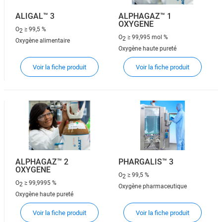
ALIGAL™ 3
ALPHAGAZ™ 1
OXYGENE
O
≥ 99,5 %
2
O
≥ 99,995 mol %
2
Oxygène alimentaire
Oxygène haute pureté
Voir la fiche produit
Voir la fiche produit
ALPHAGAZ™ 2
PHARGALIS™ 3
OXYGENE
O
≥ 99,5 %
2
O
≥ 99,9995 %
2
Oxygène pharmaceutique
Oxygène haute pureté
Voir la fiche produit
Voir la fiche produit