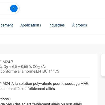
ipement
Applications
Industries
À propos
™ M24-7
 % O
+ 6,5 ± 0,65 % CO
/Ar
2
2
t conforme à la norme EN ISO 14175
 M24-7, la solution polyvalente pour le soudage MAG
ers non alliés ou faiblement alliés
tions :
ge MAG des aciers faiblement alliés ou non alliés