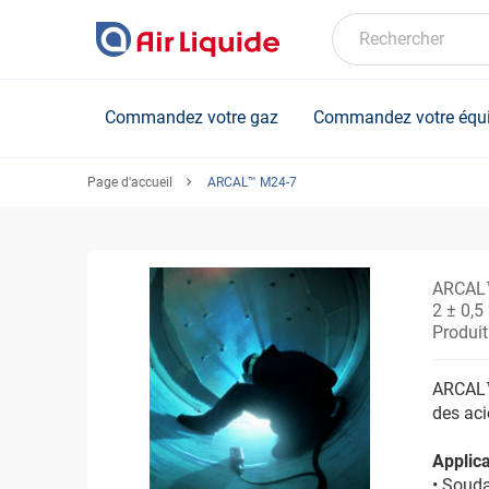
Skip
to
Rechercher
main
content
Commandez votre gaz
Commandez votre équ
Page d'accueil
ARCAL™ M24-7
ARCAL
2 ± 0,5
Produi
ARCAL™
des aci
Applica
• Souda