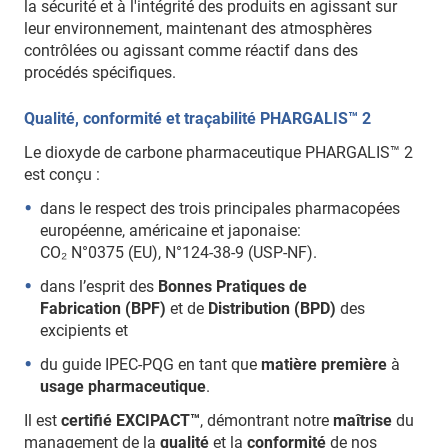
la sécurité et à l'intégrité des produits en agissant sur
leur environnement, maintenant des atmosphères
contrôlées ou agissant comme réactif dans des
procédés spécifiques.
Qualité, conformité et traçabilité PHARGALIS™ 2
Le dioxyde de carbone pharmaceutique PHARGALIS™ 2
est conçu :
dans le respect des trois principales pharmacopées
européenne, américaine et japonaise:
CO₂ N°0375 (EU), N°124-38-9 (USP-NF).
dans l’esprit des
Bonnes Pratiques de
Fabrication (BPF)
et de
Distribution (BPD)
des
excipients et
du guide IPEC-PQG en tant que
matière première
à
usage pharmaceutique
.
Il est
certifié EXCIPACT™
, démontrant notre
maîtrise
du
management de la
qualité
et la
conformité
de nos