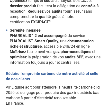
Optimisez
temps et
coûts
d'analyse. Nos CoA et
dossier produit
facilitent la délégation de
contrôle
à
réception.
Réduisez
vos
audits
fournisseur sans
compromettre la
qualité
grâce à notre
certification
EXCIPACT™
.
Sérénité inégalée
PHARGALIS™ 2 est accompagné
du service
PHARGALIS™ Smart Quality
, une
documentation
riche et structurée
, accessible 24h/24 en ligne.
Maîtrisez
facilement vos
gaz pharmaceutiques
et
optimisez
la préparation de vos
audits BPF
, avec une
information toujours à jour et centralisée.
Réduire l’empreinte carbone de notre activité et celle
de nos clients
Air Liquide agit pour atteindre la neutralité carbone d’ici
2050 et s'engage pour produire des gaz industriels bas
carbone à partir d'électricité renouvelable.
En France,