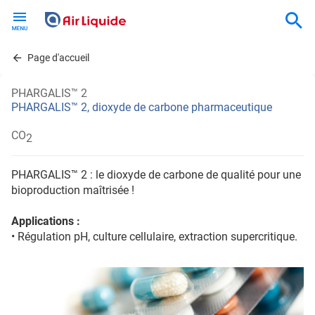
Skip
to
main
content
Page d'accueil
PHARGALIS™ 2
PHARGALIS™ 2, dioxyde de carbone pharmaceutique
CO
2
PHARGALIS™ 2 : le dioxyde de carbone de qualité pour une
bioproduction maîtrisée !
Applications :
• Régulation pH, culture cellulaire, extraction supercritique.