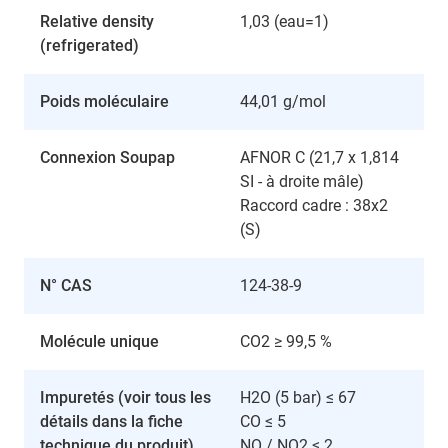
Relative density
1,03 (eau=1)
(refrigerated)
Poids moléculaire
44,01 g/mol
Connexion Soupap
AFNOR C (21,7 x 1,814
SI - à droite mâle)
Raccord cadre : 38x2
(S)
N° CAS
124-38-9
Molécule unique
CO2 ≥ 99,5 %
Impuretés (voir tous les
H2O (5 bar) ≤ 67
détails dans la fiche
CO ≤ 5
technique du produit)
NO / NO2 ≤ 2