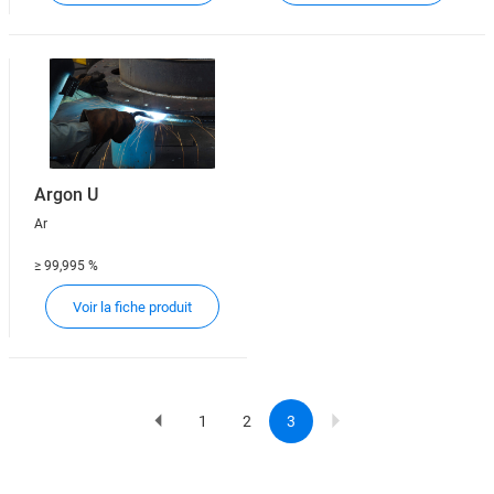
Argon U
Ar
≥ 99,995 %
Voir la fiche produit
1
2
3
Previous
Page
Page
Current
Pagination
page
page