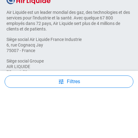
Air Liquide est un leader mondial des gaz, des technologies et des
services pour l'industrie et la santé. Avec quelque 67 800
employés dans 72 pays, Air Liquide sert plus de 4 millions de
clients et de patients.
Siège social Air Liquide France Industrie
6, rue Cognacq Jay
75007 - France
Siège social Groupe
AIR LIQUIDE
75 quai d'Orsay
75321 - Paris cedex 07 - France
Filtres
© COPYRIGHT 2026, AIR LIQUIDE. TOUS DROITS RÉSERVÉS
Mentions légales
Conditions d'utilisation
Conditions générales de ventes
Déclaration d’accessibilité
Cookies
Crédits