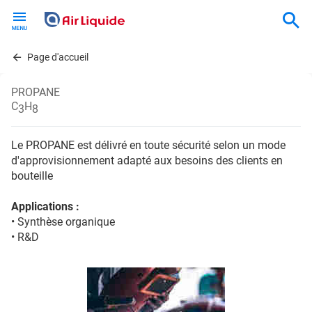
Skip
to
main
content
Page d'accueil
PROPANE
C
H
3
8
Le PROPANE est délivré en toute sécurité selon un mode
d'approvisionnement adapté aux besoins des clients en
bouteille
Applications :
• Synthèse organique
• R&D